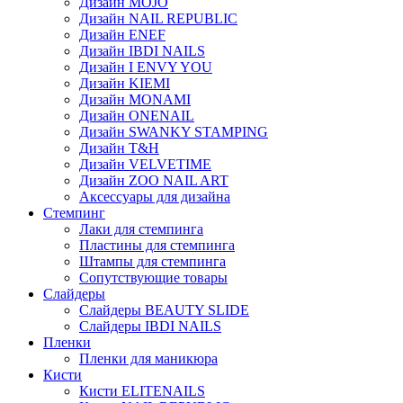
Дизайн MOJO
Дизайн NAIL REPUBLIC
Дизайн ENEF
Дизайн IBDI NAILS
Дизайн I ENVY YOU
Дизайн KIEMI
Дизайн MONAMI
Дизайн ONENAIL
Дизайн SWANKY STAMPING
Дизайн T&H
Дизайн VELVETIME
Дизайн ZOO NAIL ART
Аксессуары для дизайна
Стемпинг
Лаки для стемпинга
Пластины для стемпинга
Штампы для стемпинга
Сопутствующие товары
Слайдеры
Слайдеры BEAUTY SLIDE
Слайдеры IBDI NAILS
Пленки
Пленки для маникюра
Кисти
Кисти ELITENAILS