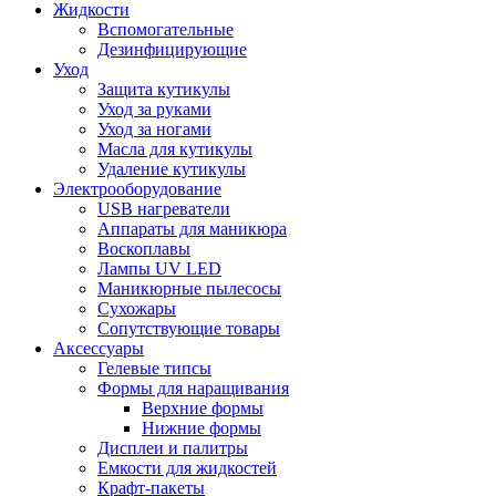
Жидкости
Вспомогательные
Дезинфицирующие
Уход
Защита кутикулы
Уход за руками
Уход за ногами
Масла для кутикулы
Удаление кутикулы
Электрооборудование
USB нагреватели
Аппараты для маникюра
Воскоплавы
Лампы UV LED
Маникюрные пылесосы
Сухожары
Сопутствующие товары
Аксессуары
Гелевые типсы
Формы для наращивания
Верхние формы
Нижние формы
Дисплеи и палитры
Емкости для жидкостей
Крафт-пакеты