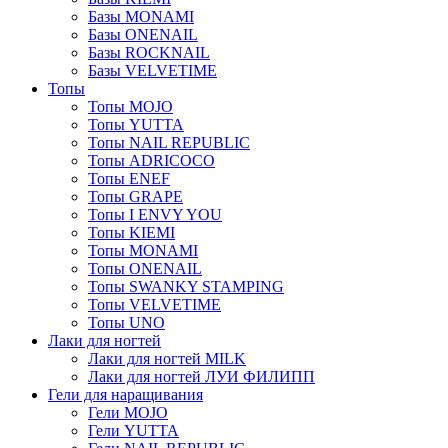
Базы MONAMI
Базы ONENAIL
Базы ROCKNAIL
Базы VELVETIME
Топы
Топы MOJO
Топы YUTTA
Топы NAIL REPUBLIC
Топы ADRICOCO
Топы ENEF
Топы GRAPE
Топы I ENVY YOU
Топы KIEMI
Топы MONAMI
Топы ONENAIL
Топы SWANKY STAMPING
Топы VELVETIME
Топы UNO
Лаки для ногтей
Лаки для ногтей MILK
Лаки для ногтей ЛУИ ФИЛИПП
Гели для наращивания
Гели MOJO
Гели YUTTA