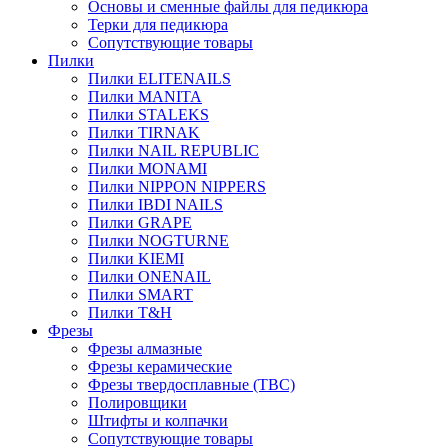
Основы и сменные файлы для педикюра
Терки для педикюра
Сопутствующие товары
Пилки
Пилки ELITENAILS
Пилки MANITA
Пилки STALEKS
Пилки TIRNAK
Пилки NAIL REPUBLIC
Пилки MONAMI
Пилки NIPPON NIPPERS
Пилки IBDI NAILS
Пилки GRAPE
Пилки NOGTURNE
Пилки KIEMI
Пилки ONENAIL
Пилки SMART
Пилки T&H
Фрезы
Фрезы алмазные
Фрезы керамические
Фрезы твердосплавные (ТВС)
Полировщики
Штифты и колпачки
Сопутствующие товары