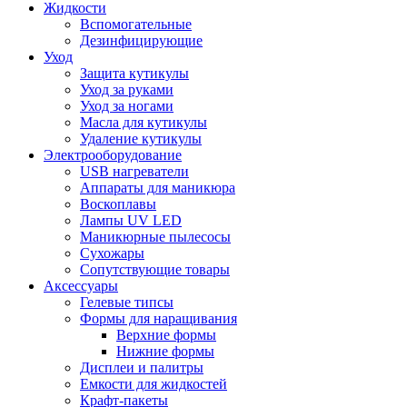
Жидкости
Вспомогательные
Дезинфицирующие
Уход
Защита кутикулы
Уход за руками
Уход за ногами
Масла для кутикулы
Удаление кутикулы
Электрооборудование
USB нагреватели
Аппараты для маникюра
Воскоплавы
Лампы UV LED
Маникюрные пылесосы
Сухожары
Сопутствующие товары
Аксессуары
Гелевые типсы
Формы для наращивания
Верхние формы
Нижние формы
Дисплеи и палитры
Емкости для жидкостей
Крафт-пакеты