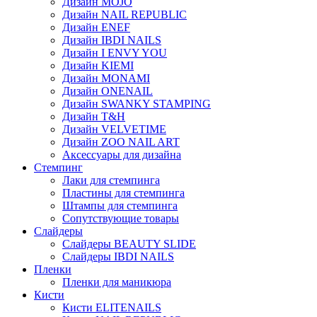
Дизайн MOJO
Дизайн NAIL REPUBLIC
Дизайн ENEF
Дизайн IBDI NAILS
Дизайн I ENVY YOU
Дизайн KIEMI
Дизайн MONAMI
Дизайн ONENAIL
Дизайн SWANKY STAMPING
Дизайн T&H
Дизайн VELVETIME
Дизайн ZOO NAIL ART
Аксессуары для дизайна
Стемпинг
Лаки для стемпинга
Пластины для стемпинга
Штампы для стемпинга
Сопутствующие товары
Слайдеры
Слайдеры BEAUTY SLIDE
Слайдеры IBDI NAILS
Пленки
Пленки для маникюра
Кисти
Кисти ELITENAILS