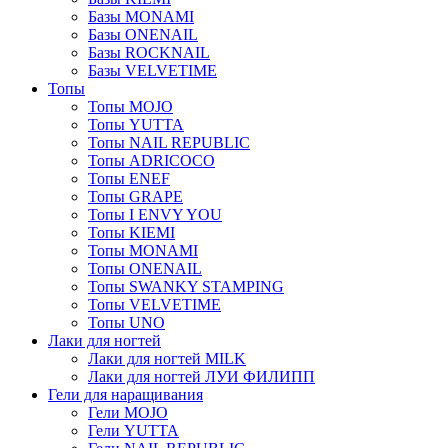
Базы MONAMI
Базы ONENAIL
Базы ROCKNAIL
Базы VELVETIME
Топы
Топы MOJO
Топы YUTTA
Топы NAIL REPUBLIC
Топы ADRICOCO
Топы ENEF
Топы GRAPE
Топы I ENVY YOU
Топы KIEMI
Топы MONAMI
Топы ONENAIL
Топы SWANKY STAMPING
Топы VELVETIME
Топы UNO
Лаки для ногтей
Лаки для ногтей MILK
Лаки для ногтей ЛУИ ФИЛИПП
Гели для наращивания
Гели MOJO
Гели YUTTA