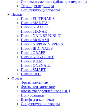
Основы и сменные файлы для педикюра
Терки для педикюра
Сопутствующие товары
Пилки
Пилки ELITENAILS
Пилки MANITA
Пилки STALEKS
Пилки TIRNAK
Пилки NAIL REPUBLIC
Пилки MONAMI
Пилки NIPPON NIPPERS
Пилки IBDI NAILS
Пилки GRAPE
Пилки NOGTURNE
Пилки KIEMI
Пилки ONENAIL
Пилки SMART
Пилки T&H
Фрезы
Фрезы алмазные
Фрезы керамические
Фрезы твердосплавные (ТВС)
Полировщики
Штифты и колпачки
Сопутствующие товары