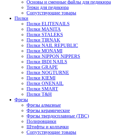
Основы и сменные файлы для педикюра
Терки для педикюра
Сопутствующие товары
Пилки
Пилки ELITENAILS
Пилки MANITA
Пилки STALEKS
Пилки TIRNAK
Пилки NAIL REPUBLIC
Пилки MONAMI
Пилки NIPPON NIPPERS
Пилки IBDI NAILS
Пилки GRAPE
Пилки NOGTURNE
Пилки KIEMI
Пилки ONENAIL
Пилки SMART
Пилки T&H
Фрезы
Фрезы алмазные
Фрезы керамические
Фрезы твердосплавные (ТВС)
Полировщики
Штифты и колпачки
Сопутствующие товары