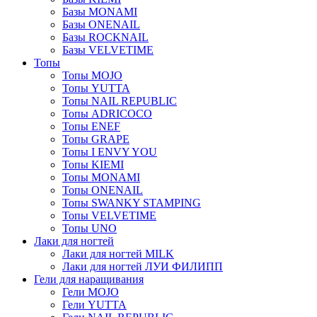
Базы MONAMI
Базы ONENAIL
Базы ROCKNAIL
Базы VELVETIME
Топы
Топы MOJO
Топы YUTTA
Топы NAIL REPUBLIC
Топы ADRICOCO
Топы ENEF
Топы GRAPE
Топы I ENVY YOU
Топы KIEMI
Топы MONAMI
Топы ONENAIL
Топы SWANKY STAMPING
Топы VELVETIME
Топы UNO
Лаки для ногтей
Лаки для ногтей MILK
Лаки для ногтей ЛУИ ФИЛИПП
Гели для наращивания
Гели MOJO
Гели YUTTA