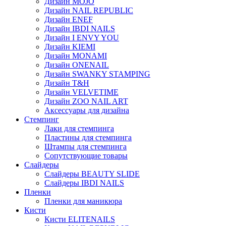
Дизайн MOJO
Дизайн NAIL REPUBLIC
Дизайн ENEF
Дизайн IBDI NAILS
Дизайн I ENVY YOU
Дизайн KIEMI
Дизайн MONAMI
Дизайн ONENAIL
Дизайн SWANKY STAMPING
Дизайн T&H
Дизайн VELVETIME
Дизайн ZOO NAIL ART
Аксессуары для дизайна
Стемпинг
Лаки для стемпинга
Пластины для стемпинга
Штампы для стемпинга
Сопутствующие товары
Слайдеры
Слайдеры BEAUTY SLIDE
Слайдеры IBDI NAILS
Пленки
Пленки для маникюра
Кисти
Кисти ELITENAILS