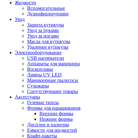
Жидкости
Вспомогательные
Дезинфицирующие
Уход
Защита кутикулы
Уход за руками
Уход за ногами
Масла для кутикулы
Удаление кутикулы
Электрооборудование
USB нагреватели
Аппараты для маникюра
Воскоплавы
Лампы UV LED
Маникюрные пылесосы
Сухожары
Сопутствующие товары
Аксессуары
Гелевые типсы
Формы для наращивания
Верхние формы
Нижние формы
Дисплеи и палитры
Емкости для жидкостей
Крафт-пакеты