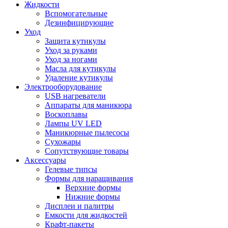
Жидкости
Вспомогательные
Дезинфицирующие
Уход
Защита кутикулы
Уход за руками
Уход за ногами
Масла для кутикулы
Удаление кутикулы
Электрооборудование
USB нагреватели
Аппараты для маникюра
Воскоплавы
Лампы UV LED
Маникюрные пылесосы
Сухожары
Сопутствующие товары
Аксессуары
Гелевые типсы
Формы для наращивания
Верхние формы
Нижние формы
Дисплеи и палитры
Емкости для жидкостей
Крафт-пакеты