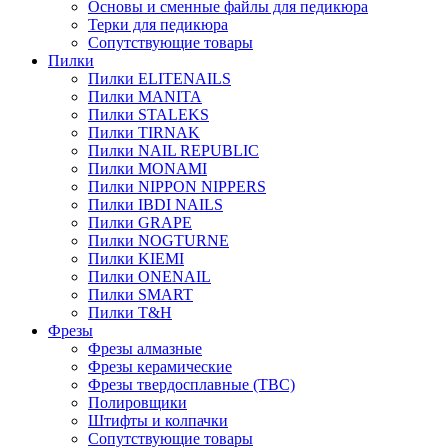
Основы и сменные файлы для педикюра
Терки для педикюра
Сопутствующие товары
Пилки
Пилки ELITENAILS
Пилки MANITA
Пилки STALEKS
Пилки TIRNAK
Пилки NAIL REPUBLIC
Пилки MONAMI
Пилки NIPPON NIPPERS
Пилки IBDI NAILS
Пилки GRAPE
Пилки NOGTURNE
Пилки KIEMI
Пилки ONENAIL
Пилки SMART
Пилки T&H
Фрезы
Фрезы алмазные
Фрезы керамические
Фрезы твердосплавные (ТВС)
Полировщики
Штифты и колпачки
Сопутствующие товары