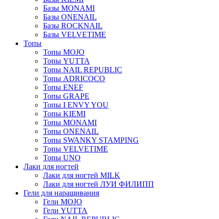
Базы MONAMI
Базы ONENAIL
Базы ROCKNAIL
Базы VELVETIME
Топы
Топы MOJO
Топы YUTTA
Топы NAIL REPUBLIC
Топы ADRICOCO
Топы ENEF
Топы GRAPE
Топы I ENVY YOU
Топы KIEMI
Топы MONAMI
Топы ONENAIL
Топы SWANKY STAMPING
Топы VELVETIME
Топы UNO
Лаки для ногтей
Лаки для ногтей MILK
Лаки для ногтей ЛУИ ФИЛИПП
Гели для наращивания
Гели MOJO
Гели YUTTA