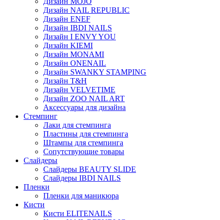
Дизайн MOJO
Дизайн NAIL REPUBLIC
Дизайн ENEF
Дизайн IBDI NAILS
Дизайн I ENVY YOU
Дизайн KIEMI
Дизайн MONAMI
Дизайн ONENAIL
Дизайн SWANKY STAMPING
Дизайн T&H
Дизайн VELVETIME
Дизайн ZOO NAIL ART
Аксессуары для дизайна
Стемпинг
Лаки для стемпинга
Пластины для стемпинга
Штампы для стемпинга
Сопутствующие товары
Слайдеры
Слайдеры BEAUTY SLIDE
Слайдеры IBDI NAILS
Пленки
Пленки для маникюра
Кисти
Кисти ELITENAILS