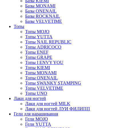
Базы KIEMI
Базы MONAMI
Базы ONENAIL
Базы ROCKNAIL
Базы VELVETIME
Топы
Топы MOJO
Топы YUTTA
Топы NAIL REPUBLIC
Топы ADRICOCO
Топы ENEF
Топы GRAPE
Топы I ENVY YOU
Топы KIEMI
Топы MONAMI
Топы ONENAIL
Топы SWANKY STAMPING
Топы VELVETIME
Топы UNO
Лаки для ногтей
Лаки для ногтей MILK
Лаки для ногтей ЛУИ ФИЛИПП
Гели для наращивания
Гели MOJO
Гели YUTTA