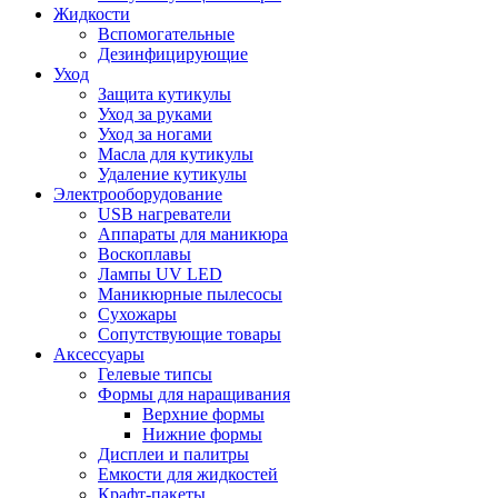
Жидкости
Вспомогательные
Дезинфицирующие
Уход
Защита кутикулы
Уход за руками
Уход за ногами
Масла для кутикулы
Удаление кутикулы
Электрооборудование
USB нагреватели
Аппараты для маникюра
Воскоплавы
Лампы UV LED
Маникюрные пылесосы
Сухожары
Сопутствующие товары
Аксессуары
Гелевые типсы
Формы для наращивания
Верхние формы
Нижние формы
Дисплеи и палитры
Емкости для жидкостей
Крафт-пакеты