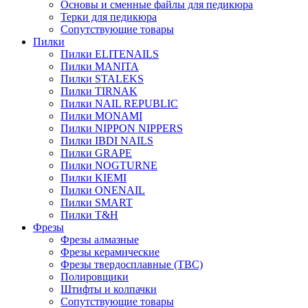
Основы и сменные файлы для педикюра
Терки для педикюра
Сопутствующие товары
Пилки
Пилки ELITENAILS
Пилки MANITA
Пилки STALEKS
Пилки TIRNAK
Пилки NAIL REPUBLIC
Пилки MONAMI
Пилки NIPPON NIPPERS
Пилки IBDI NAILS
Пилки GRAPE
Пилки NOGTURNE
Пилки KIEMI
Пилки ONENAIL
Пилки SMART
Пилки T&H
Фрезы
Фрезы алмазные
Фрезы керамические
Фрезы твердосплавные (ТВС)
Полировщики
Штифты и колпачки
Сопутствующие товары