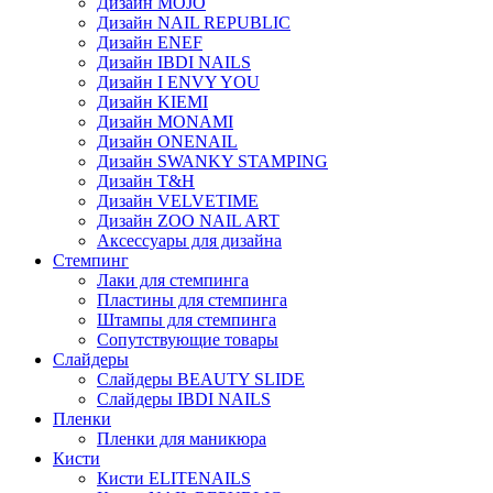
Дизайн MOJO
Дизайн NAIL REPUBLIC
Дизайн ENEF
Дизайн IBDI NAILS
Дизайн I ENVY YOU
Дизайн KIEMI
Дизайн MONAMI
Дизайн ONENAIL
Дизайн SWANKY STAMPING
Дизайн T&H
Дизайн VELVETIME
Дизайн ZOO NAIL ART
Аксессуары для дизайна
Стемпинг
Лаки для стемпинга
Пластины для стемпинга
Штампы для стемпинга
Сопутствующие товары
Слайдеры
Слайдеры BEAUTY SLIDE
Слайдеры IBDI NAILS
Пленки
Пленки для маникюра
Кисти
Кисти ELITENAILS