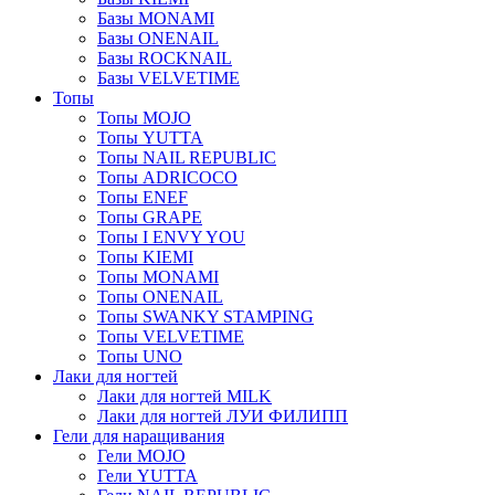
Базы MONAMI
Базы ONENAIL
Базы ROCKNAIL
Базы VELVETIME
Топы
Топы MOJO
Топы YUTTA
Топы NAIL REPUBLIC
Топы ADRICOCO
Топы ENEF
Топы GRAPE
Топы I ENVY YOU
Топы KIEMI
Топы MONAMI
Топы ONENAIL
Топы SWANKY STAMPING
Топы VELVETIME
Топы UNO
Лаки для ногтей
Лаки для ногтей MILK
Лаки для ногтей ЛУИ ФИЛИПП
Гели для наращивания
Гели MOJO
Гели YUTTA