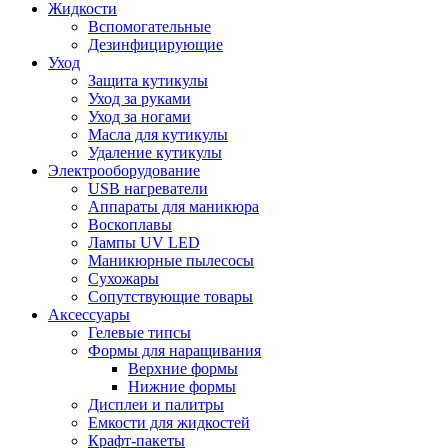
Жидкости
Вспомогательные
Дезинфицирующие
Уход
Защита кутикулы
Уход за руками
Уход за ногами
Масла для кутикулы
Удаление кутикулы
Электрооборудование
USB нагреватели
Аппараты для маникюра
Воскоплавы
Лампы UV LED
Маникюрные пылесосы
Сухожары
Сопутствующие товары
Аксессуары
Гелевые типсы
Формы для наращивания
Верхние формы
Нижние формы
Дисплеи и палитры
Емкости для жидкостей
Крафт-пакеты