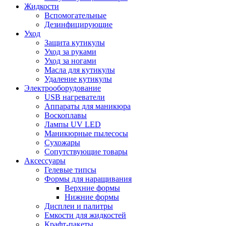
Жидкости
Вспомогательные
Дезинфицирующие
Уход
Защита кутикулы
Уход за руками
Уход за ногами
Масла для кутикулы
Удаление кутикулы
Электрооборудование
USB нагреватели
Аппараты для маникюра
Воскоплавы
Лампы UV LED
Маникюрные пылесосы
Сухожары
Сопутствующие товары
Аксессуары
Гелевые типсы
Формы для наращивания
Верхние формы
Нижние формы
Дисплеи и палитры
Емкости для жидкостей
Крафт-пакеты