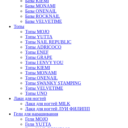
Базы KIEMI
Базы MONAMI
Базы ONENAIL
Базы ROCKNAIL
Базы VELVETIME
Топы
Топы MOJO
Топы YUTTA
Топы NAIL REPUBLIC
Топы ADRICOCO
Топы ENEF
Топы GRAPE
Топы I ENVY YOU
Топы KIEMI
Топы MONAMI
Топы ONENAIL
Топы SWANKY STAMPING
Топы VELVETIME
Топы UNO
Лаки для ногтей
Лаки для ногтей MILK
Лаки для ногтей ЛУИ ФИЛИПП
Гели для наращивания
Гели MOJO
Гели YUTTA