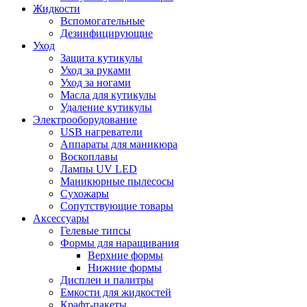
Жидкости
Вспомогательные
Дезинфицирующие
Уход
Защита кутикулы
Уход за руками
Уход за ногами
Масла для кутикулы
Удаление кутикулы
Электрооборудование
USB нагреватели
Аппараты для маникюра
Воскоплавы
Лампы UV LED
Маникюрные пылесосы
Сухожары
Сопутствующие товары
Аксессуары
Гелевые типсы
Формы для наращивания
Верхние формы
Нижние формы
Дисплеи и палитры
Емкости для жидкостей
Крафт-пакеты