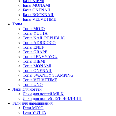
Базы KIEMI
Базы MONAMI
Базы ONENAIL
Базы ROCKNAIL
Базы VELVETIME
Топы
Топы MOJO
Топы YUTTA
Топы NAIL REPUBLIC
Топы ADRICOCO
Топы ENEF
Топы GRAPE
Топы I ENVY YOU
Топы KIEMI
Топы MONAMI
Топы ONENAIL
Топы SWANKY STAMPING
Топы VELVETIME
Топы UNO
Лаки для ногтей
Лаки для ногтей MILK
Лаки для ногтей ЛУИ ФИЛИПП
Гели для наращивания
Гели MOJO
Гели YUTTA