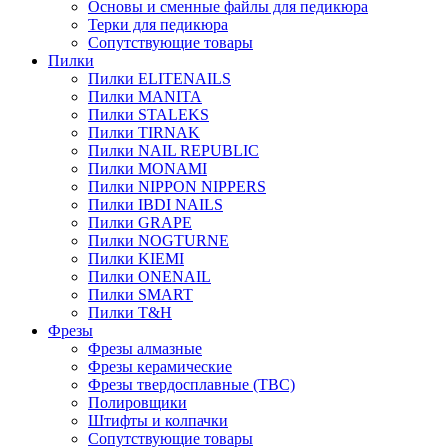
Основы и сменные файлы для педикюра
Терки для педикюра
Сопутствующие товары
Пилки
Пилки ELITENAILS
Пилки MANITA
Пилки STALEKS
Пилки TIRNAK
Пилки NAIL REPUBLIC
Пилки MONAMI
Пилки NIPPON NIPPERS
Пилки IBDI NAILS
Пилки GRAPE
Пилки NOGTURNE
Пилки KIEMI
Пилки ONENAIL
Пилки SMART
Пилки T&H
Фрезы
Фрезы алмазные
Фрезы керамические
Фрезы твердосплавные (ТВС)
Полировщики
Штифты и колпачки
Сопутствующие товары