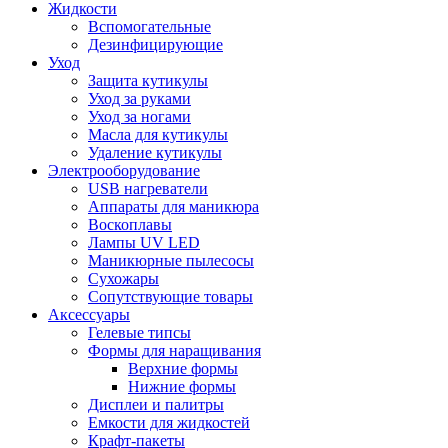
Жидкости
Вспомогательные
Дезинфицирующие
Уход
Защита кутикулы
Уход за руками
Уход за ногами
Масла для кутикулы
Удаление кутикулы
Электрооборудование
USB нагреватели
Аппараты для маникюра
Воскоплавы
Лампы UV LED
Маникюрные пылесосы
Сухожары
Сопутствующие товары
Аксессуары
Гелевые типсы
Формы для наращивания
Верхние формы
Нижние формы
Дисплеи и палитры
Емкости для жидкостей
Крафт-пакеты