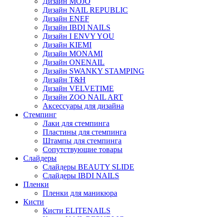
Дизайн MOJO
Дизайн NAIL REPUBLIC
Дизайн ENEF
Дизайн IBDI NAILS
Дизайн I ENVY YOU
Дизайн KIEMI
Дизайн MONAMI
Дизайн ONENAIL
Дизайн SWANKY STAMPING
Дизайн T&H
Дизайн VELVETIME
Дизайн ZOO NAIL ART
Аксессуары для дизайна
Стемпинг
Лаки для стемпинга
Пластины для стемпинга
Штампы для стемпинга
Сопутствующие товары
Слайдеры
Слайдеры BEAUTY SLIDE
Слайдеры IBDI NAILS
Пленки
Пленки для маникюра
Кисти
Кисти ELITENAILS