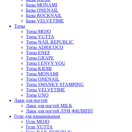
Базы MONAMI
Базы ONENAIL
Базы ROCKNAIL
Базы VELVETIME
Топы
Топы MOJO
Топы YUTTA
Топы NAIL REPUBLIC
Топы ADRICOCO
Топы ENEF
Топы GRAPE
Топы I ENVY YOU
Топы KIEMI
Топы MONAMI
Топы ONENAIL
Топы SWANKY STAMPING
Топы VELVETIME
Топы UNO
Лаки для ногтей
Лаки для ногтей MILK
Лаки для ногтей ЛУИ ФИЛИПП
Гели для наращивания
Гели MOJO
Гели YUTTA