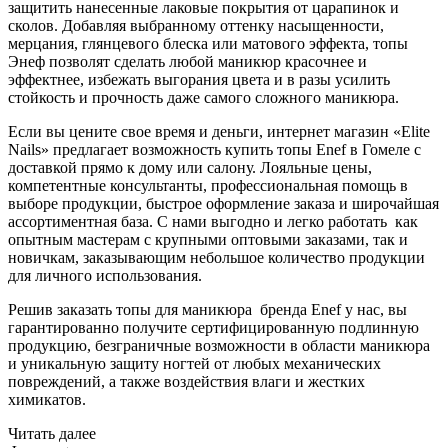
защитить нанесенные лаковые покрытия от царапинок и
сколов. Добавляя выбранному оттенку насыщенности,
мерцания, глянцевого блеска или матового эффекта, топы
Энеф позволят сделать любой маникюр красочнее и
эффектнее, избежать выгорания цвета и в разы усилить
стойкость и прочность даже самого сложного маникюра.
Если вы цените свое время и деньги, интернет магазин «Elite
Nails» предлагает возможность купить топы Enef в Гомеле с
доставкой прямо к дому или салону. Лояльные цены,
компетентные консультанты, профессиональная помощь в
выборе продукции, быстрое оформление заказа и широчайшая
ассортиментная база. С нами выгодно и легко работать как
опытным мастерам с крупными оптовыми заказами, так и
новичкам, заказывающим небольшое количество продукции
для личного использования.
Решив заказать топы для маникюра бренда Enef у нас, вы
гарантированно получите сертифицированную подлинную
продукцию, безграничные возможности в области маникюра
и уникальную защиту ногтей от любых механических
повреждений, а также воздействия влаги и жестких
химикатов.
Читать далее