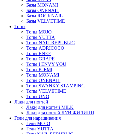
Базы MONAMI
Базы ONENAIL
Базы ROCKNAIL
Базы VELVETIME
Топы
Топы MOJO
Топы YUTTA
Топы NAIL REPUBLIC
Топы ADRICOCO
Топы ENEF
Топы GRAPE
Топы I ENVY YOU
Топы KIEMI
Топы MONAMI
Топы ONENAIL
Топы SWANKY STAMPING
Топы VELVETIME
Топы UNO
Лаки для ногтей
Лаки для ногтей MILK
Лаки для ногтей ЛУИ ФИЛИПП
Гели для наращивания
Гели MOJO
Гели YUTTA