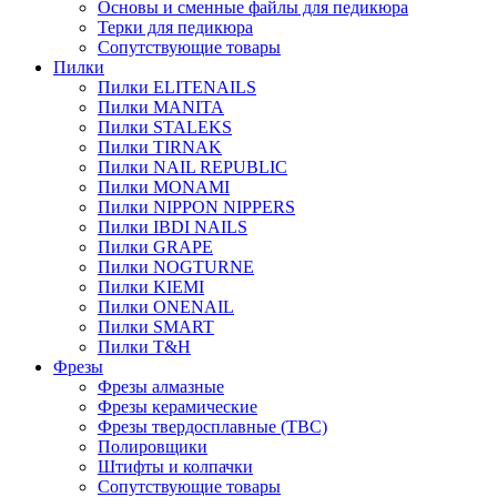
Основы и сменные файлы для педикюра
Терки для педикюра
Сопутствующие товары
Пилки
Пилки ELITENAILS
Пилки MANITA
Пилки STALEKS
Пилки TIRNAK
Пилки NAIL REPUBLIC
Пилки MONAMI
Пилки NIPPON NIPPERS
Пилки IBDI NAILS
Пилки GRAPE
Пилки NOGTURNE
Пилки KIEMI
Пилки ONENAIL
Пилки SMART
Пилки T&H
Фрезы
Фрезы алмазные
Фрезы керамические
Фрезы твердосплавные (ТВС)
Полировщики
Штифты и колпачки
Сопутствующие товары