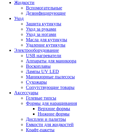
Жидкости
Вспомогательные
Дезинфицирующие
Уход
Защита кутикулы
Уход за руками
Уход за ногами
Масла для кутикулы
Удаление кутикулы
Электрооборудование
USB нагреватели
Аппараты для маникюра
Воскоплавы
Лампы UV LED
Маникюрные пылесосы
Сухожары
Сопутствующие товары
Аксессуары
Гелевые типсы
Формы для наращивания
Верхние формы
Нижние формы
Дисплеи и палитры
Емкости для жидкостей
Крафт-пакеты