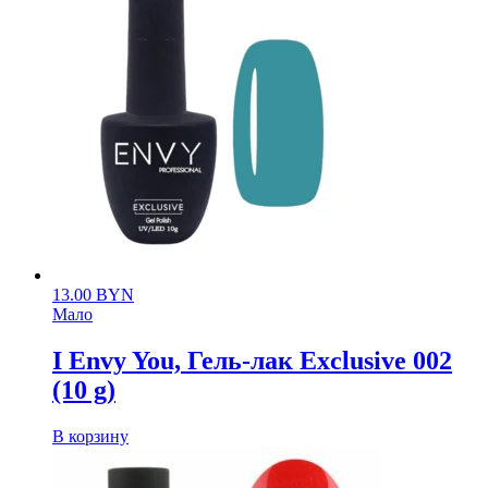
13.00
BYN
Мало
I Envy You, Гель-лак Exclusive 002
(10 g)
В корзину