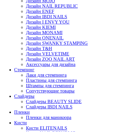
Дизайн MOJO
Дизайн NAIL REPUBLIC
Дизайн ENEF
Дизайн IBDI NAILS
Дизайн I ENVY YOU
Дизайн KIEMI
Дизайн MONAMI
Дизайн ONENAIL
Дизайн SWANKY STAMPING
Дизайн T&H
Дизайн VELVETIME
Дизайн ZOO NAIL ART
Аксессуары для дизайна
Стемпинг
Лаки для стемпинга
Пластины для стемпинга
Штампы для стемпинга
Сопутствующие товары
Слайдеры
Слайдеры BEAUTY SLIDE
Слайдеры IBDI NAILS
Пленки
Пленки для маникюра
Кисти
Кисти ELITENAILS