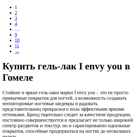
1
2
3
4
…
9
10
11
→
Купить гель-лак I envy you в
Гомеле
Стойкие и яркие гель-лаки марки I envy you – это не просто
привычные покрытия для ногтей, а возможность создавать
неповторимые ногтевые шедевры и радовать
представительниц прекрасного пола эффектными яркими
оттенками. Бренд тщательно следит за качеством продукции,
постоянно совершенствуется и предлагает не только широкий
спектр расцветок и текстур, но и гарантированно идеальные
покрытия, способные продержаться на ногтях до нескольких
недель.