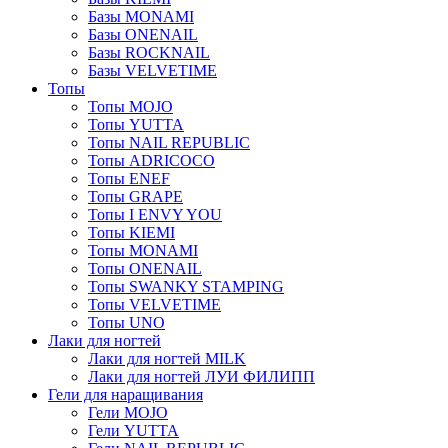
Базы MONAMI
Базы ONENAIL
Базы ROCKNAIL
Базы VELVETIME
Топы
Топы MOJO
Топы YUTTA
Топы NAIL REPUBLIC
Топы ADRICOCO
Топы ENEF
Топы GRAPE
Топы I ENVY YOU
Топы KIEMI
Топы MONAMI
Топы ONENAIL
Топы SWANKY STAMPING
Топы VELVETIME
Топы UNO
Лаки для ногтей
Лаки для ногтей MILK
Лаки для ногтей ЛУИ ФИЛИПП
Гели для наращивания
Гели MOJO
Гели YUTTA