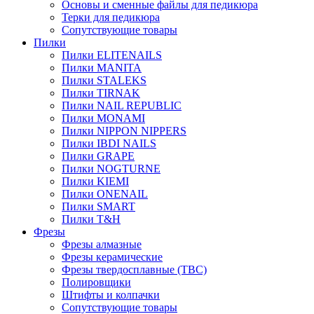
Основы и сменные файлы для педикюра
Терки для педикюра
Сопутствующие товары
Пилки
Пилки ELITENAILS
Пилки MANITA
Пилки STALEKS
Пилки TIRNAK
Пилки NAIL REPUBLIC
Пилки MONAMI
Пилки NIPPON NIPPERS
Пилки IBDI NAILS
Пилки GRAPE
Пилки NOGTURNE
Пилки KIEMI
Пилки ONENAIL
Пилки SMART
Пилки T&H
Фрезы
Фрезы алмазные
Фрезы керамические
Фрезы твердосплавные (ТВС)
Полировщики
Штифты и колпачки
Сопутствующие товары