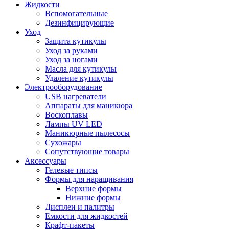
Жидкости
Вспомогательные
Дезинфицирующие
Уход
Защита кутикулы
Уход за руками
Уход за ногами
Масла для кутикулы
Удаление кутикулы
Электрооборудование
USB нагреватели
Аппараты для маникюра
Воскоплавы
Лампы UV LED
Маникюрные пылесосы
Сухожары
Сопутствующие товары
Аксессуары
Гелевые типсы
Формы для наращивания
Верхние формы
Нижние формы
Дисплеи и палитры
Емкости для жидкостей
Крафт-пакеты