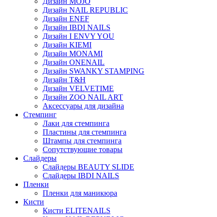
Дизайн MOJO
Дизайн NAIL REPUBLIC
Дизайн ENEF
Дизайн IBDI NAILS
Дизайн I ENVY YOU
Дизайн KIEMI
Дизайн MONAMI
Дизайн ONENAIL
Дизайн SWANKY STAMPING
Дизайн T&H
Дизайн VELVETIME
Дизайн ZOO NAIL ART
Аксессуары для дизайна
Стемпинг
Лаки для стемпинга
Пластины для стемпинга
Штампы для стемпинга
Сопутствующие товары
Слайдеры
Слайдеры BEAUTY SLIDE
Слайдеры IBDI NAILS
Пленки
Пленки для маникюра
Кисти
Кисти ELITENAILS