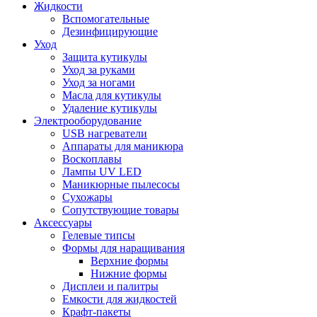
Жидкости
Вспомогательные
Дезинфицирующие
Уход
Защита кутикулы
Уход за руками
Уход за ногами
Масла для кутикулы
Удаление кутикулы
Электрооборудование
USB нагреватели
Аппараты для маникюра
Воскоплавы
Лампы UV LED
Маникюрные пылесосы
Сухожары
Сопутствующие товары
Аксессуары
Гелевые типсы
Формы для наращивания
Верхние формы
Нижние формы
Дисплеи и палитры
Емкости для жидкостей
Крафт-пакеты