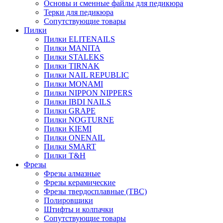
Основы и сменные файлы для педикюра
Терки для педикюра
Сопутствующие товары
Пилки
Пилки ELITENAILS
Пилки MANITA
Пилки STALEKS
Пилки TIRNAK
Пилки NAIL REPUBLIC
Пилки MONAMI
Пилки NIPPON NIPPERS
Пилки IBDI NAILS
Пилки GRAPE
Пилки NOGTURNE
Пилки KIEMI
Пилки ONENAIL
Пилки SMART
Пилки T&H
Фрезы
Фрезы алмазные
Фрезы керамические
Фрезы твердосплавные (ТВС)
Полировщики
Штифты и колпачки
Сопутствующие товары