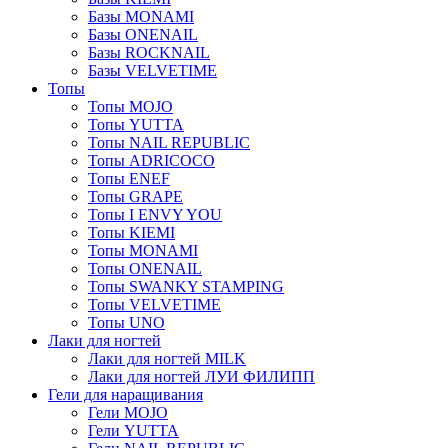
Базы MONAMI
Базы ONENAIL
Базы ROCKNAIL
Базы VELVETIME
Топы
Топы MOJO
Топы YUTTA
Топы NAIL REPUBLIC
Топы ADRICOCO
Топы ENEF
Топы GRAPE
Топы I ENVY YOU
Топы KIEMI
Топы MONAMI
Топы ONENAIL
Топы SWANKY STAMPING
Топы VELVETIME
Топы UNO
Лаки для ногтей
Лаки для ногтей MILK
Лаки для ногтей ЛУИ ФИЛИПП
Гели для наращивания
Гели MOJO
Гели YUTTA