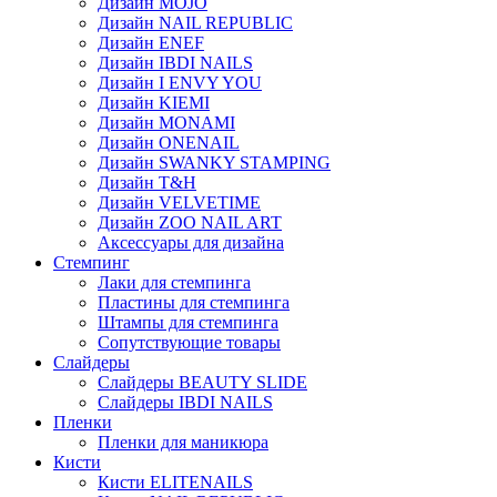
Дизайн MOJO
Дизайн NAIL REPUBLIC
Дизайн ENEF
Дизайн IBDI NAILS
Дизайн I ENVY YOU
Дизайн KIEMI
Дизайн MONAMI
Дизайн ONENAIL
Дизайн SWANKY STAMPING
Дизайн T&H
Дизайн VELVETIME
Дизайн ZOO NAIL ART
Аксессуары для дизайна
Стемпинг
Лаки для стемпинга
Пластины для стемпинга
Штампы для стемпинга
Сопутствующие товары
Слайдеры
Слайдеры BEAUTY SLIDE
Слайдеры IBDI NAILS
Пленки
Пленки для маникюра
Кисти
Кисти ELITENAILS