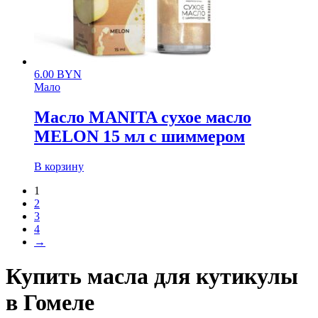
6.00
BYN
Мало
Масло MANITA сухое масло
MELON 15 мл с шиммером
В корзину
1
2
3
4
→
Купить масла для кутикулы
в Гомеле