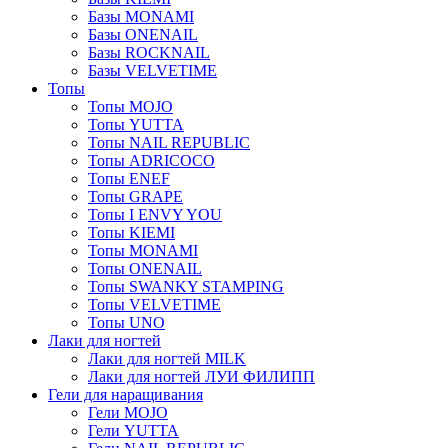
Базы MONAMI
Базы ONENAIL
Базы ROCKNAIL
Базы VELVETIME
Топы
Топы MOJO
Топы YUTTA
Топы NAIL REPUBLIC
Топы ADRICOCO
Топы ENEF
Топы GRAPE
Топы I ENVY YOU
Топы KIEMI
Топы MONAMI
Топы ONENAIL
Топы SWANKY STAMPING
Топы VELVETIME
Топы UNO
Лаки для ногтей
Лаки для ногтей MILK
Лаки для ногтей ЛУИ ФИЛИПП
Гели для наращивания
Гели MOJO
Гели YUTTA