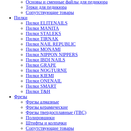
Основы и сменные файлы для педикюра
Терки для педикюра
Сопутствующие товары
Пилки
Пилки ELITENAILS
Пилки MANITA
Пилки STALEKS
Пилки TIRNAK
Пилки NAIL REPUBLIC
Пилки MONAMI
Пилки NIPPON NIPPERS
Пилки IBDI NAILS
Пилки GRAPE
Пилки NOGTURNE
Пилки KIEMI
Пилки ONENAIL
Пилки SMART
Пилки T&H
Фрезы
Фрезы алмазные
Фрезы керамические
Фрезы твердосплавные (ТВС)
Полировщики
Штифты и колпачки
Сопутствующие товары