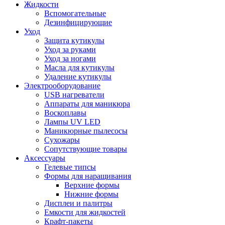
Жидкости
Вспомогательные
Дезинфицирующие
Уход
Защита кутикулы
Уход за руками
Уход за ногами
Масла для кутикулы
Удаление кутикулы
Электрооборудование
USB нагреватели
Аппараты для маникюра
Воскоплавы
Лампы UV LED
Маникюрные пылесосы
Сухожары
Сопутствующие товары
Аксессуары
Гелевые типсы
Формы для наращивания
Верхние формы
Нижние формы
Дисплеи и палитры
Емкости для жидкостей
Крафт-пакеты