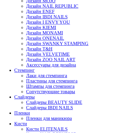
Дизайн MOJO
Дизайн NAIL REPUBLIC
Дизайн ENEF
Дизайн IBDI NAILS
Дизайн I ENVY YOU
Дизайн KIEMI
Дизайн MONAMI
Дизайн ONENAIL
Дизайн SWANKY STAMPING
Дизайн T&H
Дизайн VELVETIME
Дизайн ZOO NAIL ART
Аксессуары для дизайна
Стемпинг
Лаки для стемпинга
Пластины для стемпинга
Штампы для стемпинга
Сопутствующие товары
Слайдеры
Слайдеры BEAUTY SLIDE
Слайдеры IBDI NAILS
Пленки
Пленки для маникюра
Кисти
Кисти ELITENAILS