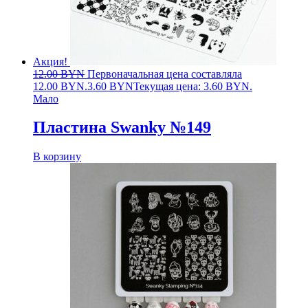
Акция!
12.00
BYN
Первоначальная цена составляла
12.00 BYN.
3.60
BYN
Текущая цена: 3.60 BYN.
Мало
Пластина Swanky №149
В корзину