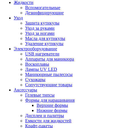
Жидкости
Вспомогательные
Дезинфицирующие
Уход
Защита кутикулы
Уход за руками
Уход за ногами
Масла для кутикулы
Удаление кутикулы
Электрооборудование
USB нагреватели
Аппараты для маникюра
Воскоплавы
Лампы UV LED
Маникюрные пылесосы
Сухожары
Сопутствующие товары
Аксессуары
Гелевые типсы
Формы для наращивания
Верхние формы
Нижние формы
Дисплеи и палитры
Емкости для жидкостей
Крафт-пакеты