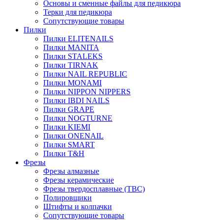
Основы и сменные файлы для педикюра
Терки для педикюра
Сопутствующие товары
Пилки
Пилки ELITENAILS
Пилки MANITA
Пилки STALEKS
Пилки TIRNAK
Пилки NAIL REPUBLIC
Пилки MONAMI
Пилки NIPPON NIPPERS
Пилки IBDI NAILS
Пилки GRAPE
Пилки NOGTURNE
Пилки KIEMI
Пилки ONENAIL
Пилки SMART
Пилки T&H
Фрезы
Фрезы алмазные
Фрезы керамические
Фрезы твердосплавные (ТВС)
Полировщики
Штифты и колпачки
Сопутствующие товары