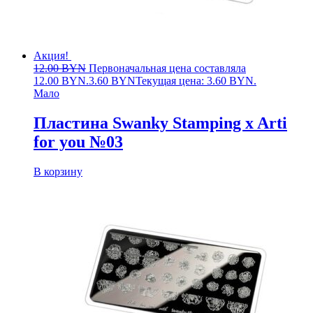
Акция!
12.00
BYN
Первоначальная цена составляла
12.00 BYN.
3.60
BYN
Текущая цена: 3.60 BYN.
Мало
Пластина Swanky Stamping x Arti
for you №03
В корзину