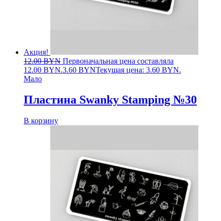
Акция!
12.00
BYN
Первоначальная цена составляла
12.00 BYN.
3.60
BYN
Текущая цена: 3.60 BYN.
Мало
Пластина Swanky Stamping №30
В корзину