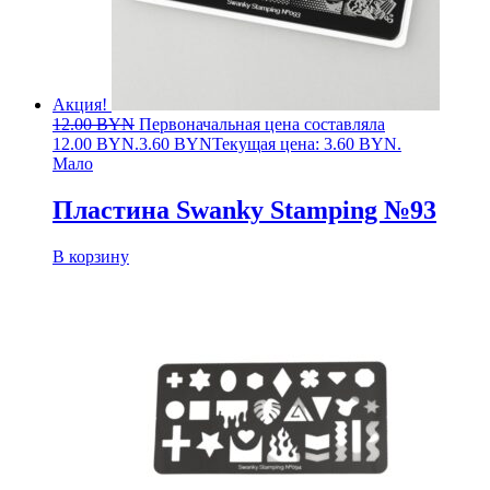
Акция!
12.00
BYN
Первоначальная цена составляла
12.00 BYN.
3.60
BYN
Текущая цена: 3.60 BYN.
Мало
Пластина Swanky Stamping №93
В корзину