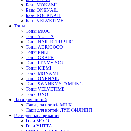
Базы MONAMI
Базы ONENAIL
Базы ROCKNAIL
Базы VELVETIME
Топы
Топы MOJO
Топы YUTTA
Топы NAIL REPUBLIC
Топы ADRICOCO
Топы ENEF
Топы GRAPE
Топы I ENVY YOU
Топы KIEMI
Топы MONAMI
Топы ONENAIL
Топы SWANKY STAMPING
Топы VELVETIME
Топы UNO
Лаки для ногтей
Лаки для ногтей MILK
Лаки для ногтей ЛУИ ФИЛИПП
Гели для наращивания
Гели MOJO
Гели YUTTA