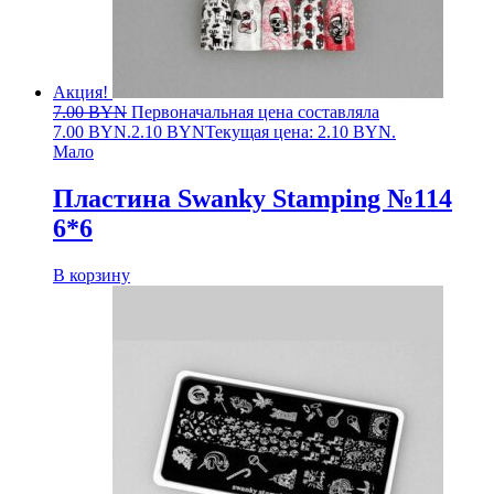
Акция!
7.00
BYN
Первоначальная цена составляла
7.00 BYN.
2.10
BYN
Текущая цена: 2.10 BYN.
Мало
Пластина Swanky Stamping №114
6*6
В корзину