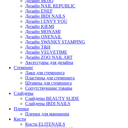
Дизайн MOJO
Дизайн NAIL REPUBLIC
Дизайн ENEF
Дизайн IBDI NAILS
Дизайн I ENVY YOU
Дизайн KIEMI
Дизайн MONAMI
Дизайн ONENAIL
Дизайн SWANKY STAMPING
Дизайн T&H
Дизайн VELVETIME
Дизайн ZOO NAIL ART
Аксессуары для дизайна
Стемпинг
Лаки для стемпинга
Пластины для стемпинга
Штампы для стемпинга
Сопутствующие товары
Слайдеры
Слайдеры BEAUTY SLIDE
Слайдеры IBDI NAILS
Пленки
Пленки для маникюра
Кисти
Кисти ELITENAILS