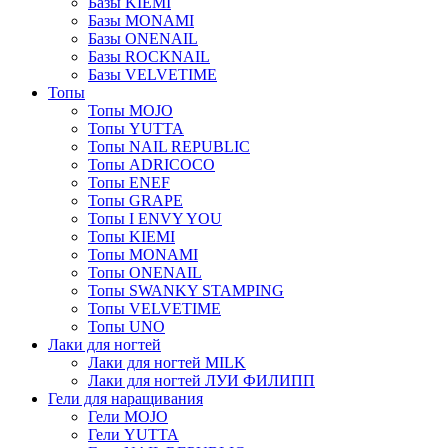
Базы KIEMI
Базы MONAMI
Базы ONENAIL
Базы ROCKNAIL
Базы VELVETIME
Топы
Топы MOJO
Топы YUTTA
Топы NAIL REPUBLIC
Топы ADRICOCO
Топы ENEF
Топы GRAPE
Топы I ENVY YOU
Топы KIEMI
Топы MONAMI
Топы ONENAIL
Топы SWANKY STAMPING
Топы VELVETIME
Топы UNO
Лаки для ногтей
Лаки для ногтей MILK
Лаки для ногтей ЛУИ ФИЛИПП
Гели для наращивания
Гели MOJO
Гели YUTTA