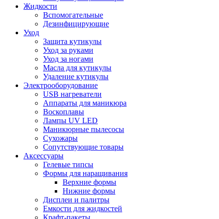
Жидкости
Вспомогательные
Дезинфицирующие
Уход
Защита кутикулы
Уход за руками
Уход за ногами
Масла для кутикулы
Удаление кутикулы
Электрооборудование
USB нагреватели
Аппараты для маникюра
Воскоплавы
Лампы UV LED
Маникюрные пылесосы
Сухожары
Сопутствующие товары
Аксессуары
Гелевые типсы
Формы для наращивания
Верхние формы
Нижние формы
Дисплеи и палитры
Емкости для жидкостей
Крафт-пакеты