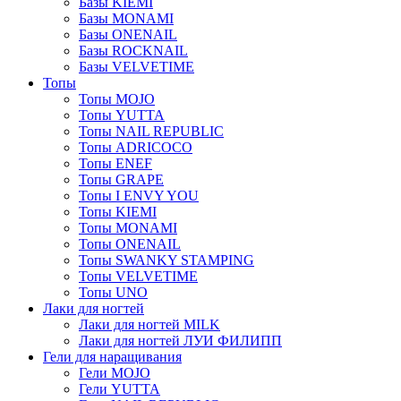
Базы KIEMI
Базы MONAMI
Базы ONENAIL
Базы ROCKNAIL
Базы VELVETIME
Топы
Топы MOJO
Топы YUTTA
Топы NAIL REPUBLIC
Топы ADRICOCO
Топы ENEF
Топы GRAPE
Топы I ENVY YOU
Топы KIEMI
Топы MONAMI
Топы ONENAIL
Топы SWANKY STAMPING
Топы VELVETIME
Топы UNO
Лаки для ногтей
Лаки для ногтей MILK
Лаки для ногтей ЛУИ ФИЛИПП
Гели для наращивания
Гели MOJO
Гели YUTTA