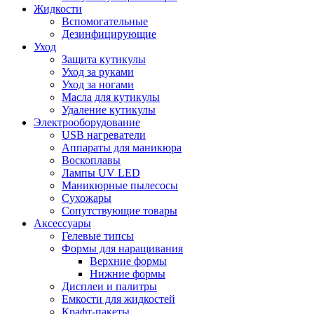
Жидкости
Вспомогательные
Дезинфицирующие
Уход
Защита кутикулы
Уход за руками
Уход за ногами
Масла для кутикулы
Удаление кутикулы
Электрооборудование
USB нагреватели
Аппараты для маникюра
Воскоплавы
Лампы UV LED
Маникюрные пылесосы
Сухожары
Сопутствующие товары
Аксессуары
Гелевые типсы
Формы для наращивания
Верхние формы
Нижние формы
Дисплеи и палитры
Емкости для жидкостей
Крафт-пакеты