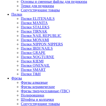
Основы и сменные файлы для педикюра
Терки для педикюра
Сопутствующие товары
Пилки
Пилки ELITENAILS
Пилки MANITA
Пилки STALEKS
Пилки TIRNAK
Пилки NAIL REPUBLIC
Пилки MONAMI
Пилки NIPPON NIPPERS
Пилки IBDI NAILS
Пилки GRAPE
Пилки NOGTURNE
Пилки KIEMI
Пилки ONENAIL
Пилки SMART
Пилки T&H
Фрезы
Фрезы алмазные
Фрезы керамические
Фрезы твердосплавные (ТВС)
Полировщики
Штифты и колпачки
Сопутствующие товары