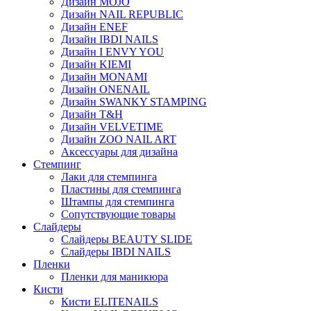
Дизайн MOJO
Дизайн NAIL REPUBLIC
Дизайн ENEF
Дизайн IBDI NAILS
Дизайн I ENVY YOU
Дизайн KIEMI
Дизайн MONAMI
Дизайн ONENAIL
Дизайн SWANKY STAMPING
Дизайн T&H
Дизайн VELVETIME
Дизайн ZOO NAIL ART
Аксессуары для дизайна
Стемпинг
Лаки для стемпинга
Пластины для стемпинга
Штампы для стемпинга
Сопутствующие товары
Слайдеры
Слайдеры BEAUTY SLIDE
Слайдеры IBDI NAILS
Пленки
Пленки для маникюра
Кисти
Кисти ELITENAILS