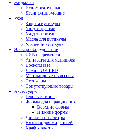
Жидкости
Вспомогательные
Дезинфицирующие
Уход
Защита кутикулы
Уход за руками
Уход за ногами
Масла для кутикулы
Удаление кутикулы
Электрооборудование
USB нагреватели
Аппараты для маникюра
Воскоплавы
Лампы UV LED
Маникюрные пылесосы
Сухожары
Сопутствующие товары
Аксессуары
Гелевые типсы
Формы для наращивания
Верхние формы
Нижние формы
Дисплеи и палитры
Емкости для жидкостей
Крафт-пакеты