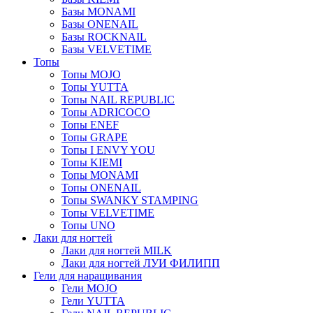
Базы MONAMI
Базы ONENAIL
Базы ROCKNAIL
Базы VELVETIME
Топы
Топы MOJO
Топы YUTTA
Топы NAIL REPUBLIC
Топы ADRICOCO
Топы ENEF
Топы GRAPE
Топы I ENVY YOU
Топы KIEMI
Топы MONAMI
Топы ONENAIL
Топы SWANKY STAMPING
Топы VELVETIME
Топы UNO
Лаки для ногтей
Лаки для ногтей MILK
Лаки для ногтей ЛУИ ФИЛИПП
Гели для наращивания
Гели MOJO
Гели YUTTA