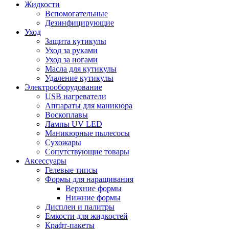
Жидкости
Вспомогательные
Дезинфицирующие
Уход
Защита кутикулы
Уход за руками
Уход за ногами
Масла для кутикулы
Удаление кутикулы
Электрооборудование
USB нагреватели
Аппараты для маникюра
Воскоплавы
Лампы UV LED
Маникюрные пылесосы
Сухожары
Сопутствующие товары
Аксессуары
Гелевые типсы
Формы для наращивания
Верхние формы
Нижние формы
Дисплеи и палитры
Емкости для жидкостей
Крафт-пакеты