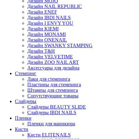
Дизайн MOJO
Дизайн NAIL REPUBLIC
Дизайн ENEF
Дизайн IBDI NAILS
Дизайн I ENVY YOU
Дизайн KIEMI
Дизайн MONAMI
Дизайн ONENAIL
Дизайн SWANKY STAMPING
Дизайн T&H
Дизайн VELVETIME
Дизайн ZOO NAIL ART
Аксессуары для дизайна
Стемпинг
Лаки для стемпинга
Пластины для стемпинга
Штампы для стемпинга
Сопутствующие товары
Слайдеры
Слайдеры BEAUTY SLIDE
Слайдеры IBDI NAILS
Пленки
Пленки для маникюра
Кисти
Кисти ELITENAILS