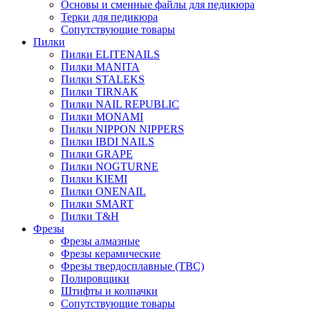
Основы и сменные файлы для педикюра
Терки для педикюра
Сопутствующие товары
Пилки
Пилки ELITENAILS
Пилки MANITA
Пилки STALEKS
Пилки TIRNAK
Пилки NAIL REPUBLIC
Пилки MONAMI
Пилки NIPPON NIPPERS
Пилки IBDI NAILS
Пилки GRAPE
Пилки NOGTURNE
Пилки KIEMI
Пилки ONENAIL
Пилки SMART
Пилки T&H
Фрезы
Фрезы алмазные
Фрезы керамические
Фрезы твердосплавные (ТВС)
Полировщики
Штифты и колпачки
Сопутствующие товары