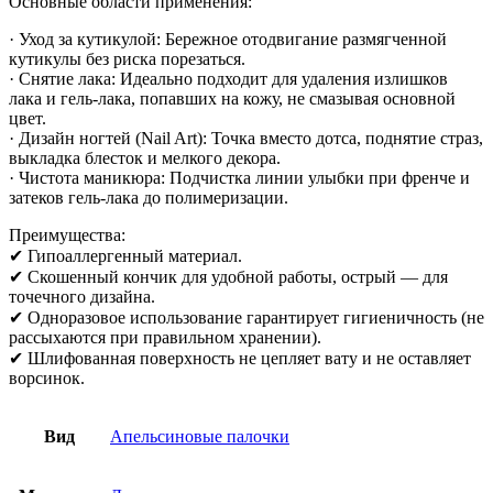
Основные области применения:
· Уход за кутикулой: Бережное отодвигание размягченной
кутикулы без риска порезаться.
· Снятие лака: Идеально подходит для удаления излишков
лака и гель-лака, попавших на кожу, не смазывая основной
цвет.
· Дизайн ногтей (Nail Art): Точка вместо дотса, поднятие страз,
выкладка блесток и мелкого декора.
· Чистота маникюра: Подчистка линии улыбки при френче и
затеков гель-лака до полимеризации.
Преимущества:
✔ Гипоаллергенный материал.
✔ Скошенный кончик для удобной работы, острый — для
точечного дизайна.
✔ Одноразовое использование гарантирует гигиеничность (не
рассыхаются при правильном хранении).
✔ Шлифованная поверхность не цепляет вату и не оставляет
ворсинок.
Вид
Апельсиновые палочки