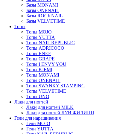
Базы MONAMI
Базы ONENAIL
Базы ROCKNAIL
Базы VELVETIME
Топы
Топы MOJO
Топы YUTTA
Топы NAIL REPUBLIC
Топы ADRICOCO
Топы ENEF
Топы GRAPE
Топы I ENVY YOU
Топы KIEMI
Топы MONAMI
Топы ONENAIL
Топы SWANKY STAMPING
Топы VELVETIME
Топы UNO
Лаки для ногтей
Лаки для ногтей MILK
Лаки для ногтей ЛУИ ФИЛИПП
Гели для наращивания
Гели MOJO
Гели YUTTA