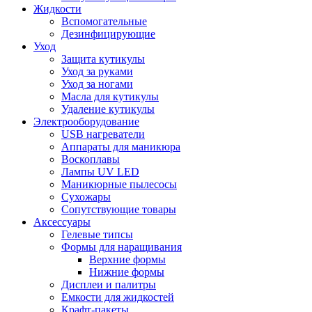
Жидкости
Вспомогательные
Дезинфицирующие
Уход
Защита кутикулы
Уход за руками
Уход за ногами
Масла для кутикулы
Удаление кутикулы
Электрооборудование
USB нагреватели
Аппараты для маникюра
Воскоплавы
Лампы UV LED
Маникюрные пылесосы
Сухожары
Сопутствующие товары
Аксессуары
Гелевые типсы
Формы для наращивания
Верхние формы
Нижние формы
Дисплеи и палитры
Емкости для жидкостей
Крафт-пакеты