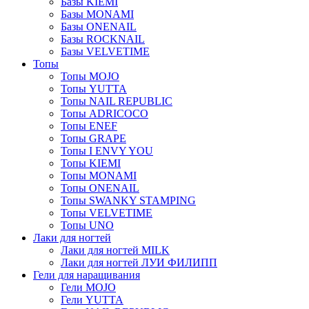
Базы KIEMI
Базы MONAMI
Базы ONENAIL
Базы ROCKNAIL
Базы VELVETIME
Топы
Топы MOJO
Топы YUTTA
Топы NAIL REPUBLIC
Топы ADRICOCO
Топы ENEF
Топы GRAPE
Топы I ENVY YOU
Топы KIEMI
Топы MONAMI
Топы ONENAIL
Топы SWANKY STAMPING
Топы VELVETIME
Топы UNO
Лаки для ногтей
Лаки для ногтей MILK
Лаки для ногтей ЛУИ ФИЛИПП
Гели для наращивания
Гели MOJO
Гели YUTTA