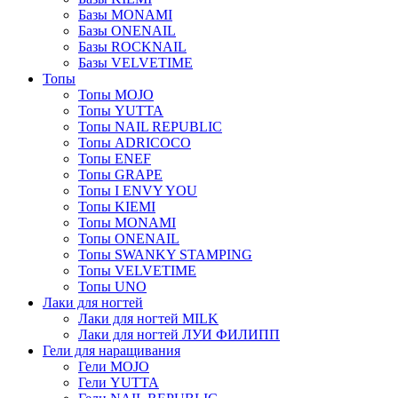
Базы MONAMI
Базы ONENAIL
Базы ROCKNAIL
Базы VELVETIME
Топы
Топы MOJO
Топы YUTTA
Топы NAIL REPUBLIC
Топы ADRICOCO
Топы ENEF
Топы GRAPE
Топы I ENVY YOU
Топы KIEMI
Топы MONAMI
Топы ONENAIL
Топы SWANKY STAMPING
Топы VELVETIME
Топы UNO
Лаки для ногтей
Лаки для ногтей MILK
Лаки для ногтей ЛУИ ФИЛИПП
Гели для наращивания
Гели MOJO
Гели YUTTA