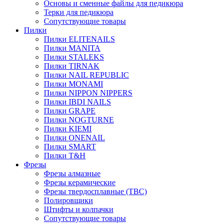
Основы и сменные файлы для педикюра
Терки для педикюра
Сопутствующие товары
Пилки
Пилки ELITENAILS
Пилки MANITA
Пилки STALEKS
Пилки TIRNAK
Пилки NAIL REPUBLIC
Пилки MONAMI
Пилки NIPPON NIPPERS
Пилки IBDI NAILS
Пилки GRAPE
Пилки NOGTURNE
Пилки KIEMI
Пилки ONENAIL
Пилки SMART
Пилки T&H
Фрезы
Фрезы алмазные
Фрезы керамические
Фрезы твердосплавные (ТВС)
Полировщики
Штифты и колпачки
Сопутствующие товары