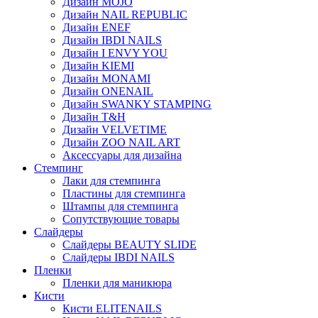
Дизайн MOJO
Дизайн NAIL REPUBLIC
Дизайн ENEF
Дизайн IBDI NAILS
Дизайн I ENVY YOU
Дизайн KIEMI
Дизайн MONAMI
Дизайн ONENAIL
Дизайн SWANKY STAMPING
Дизайн T&H
Дизайн VELVETIME
Дизайн ZOO NAIL ART
Аксессуары для дизайна
Стемпинг
Лаки для стемпинга
Пластины для стемпинга
Штампы для стемпинга
Сопутствующие товары
Слайдеры
Слайдеры BEAUTY SLIDE
Слайдеры IBDI NAILS
Пленки
Пленки для маникюра
Кисти
Кисти ELITENAILS