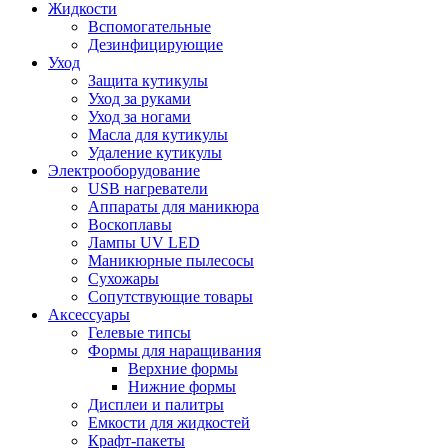
Жидкости
Вспомогательные
Дезинфицирующие
Уход
Защита кутикулы
Уход за руками
Уход за ногами
Масла для кутикулы
Удаление кутикулы
Электрооборудование
USB нагреватели
Аппараты для маникюра
Воскоплавы
Лампы UV LED
Маникюрные пылесосы
Сухожары
Сопутствующие товары
Аксессуары
Гелевые типсы
Формы для наращивания
Верхние формы
Нижние формы
Дисплеи и палитры
Емкости для жидкостей
Крафт-пакеты