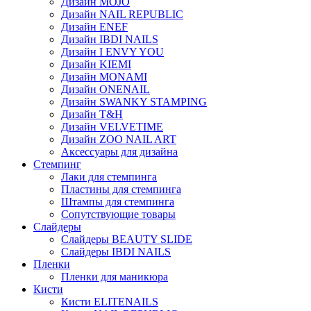
Дизайн MOJO
Дизайн NAIL REPUBLIC
Дизайн ENEF
Дизайн IBDI NAILS
Дизайн I ENVY YOU
Дизайн KIEMI
Дизайн MONAMI
Дизайн ONENAIL
Дизайн SWANKY STAMPING
Дизайн T&H
Дизайн VELVETIME
Дизайн ZOO NAIL ART
Аксессуары для дизайна
Стемпинг
Лаки для стемпинга
Пластины для стемпинга
Штампы для стемпинга
Сопутствующие товары
Слайдеры
Слайдеры BEAUTY SLIDE
Слайдеры IBDI NAILS
Пленки
Пленки для маникюра
Кисти
Кисти ELITENAILS