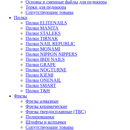
Основы и сменные файлы для педикюра
Терки для педикюра
Сопутствующие товары
Пилки
Пилки ELITENAILS
Пилки MANITA
Пилки STALEKS
Пилки TIRNAK
Пилки NAIL REPUBLIC
Пилки MONAMI
Пилки NIPPON NIPPERS
Пилки IBDI NAILS
Пилки GRAPE
Пилки NOGTURNE
Пилки KIEMI
Пилки ONENAIL
Пилки SMART
Пилки T&H
Фрезы
Фрезы алмазные
Фрезы керамические
Фрезы твердосплавные (ТВС)
Полировщики
Штифты и колпачки
Сопутствующие товары