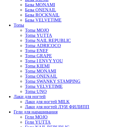
Базы MONAMI
Базы ONENAIL
Базы ROCKNAIL
Базы VELVETIME
Топы
Топы MOJO
Топы YUTTA
Топы NAIL REPUBLIC
Топы ADRICOCO
Топы ENEF
Топы GRAPE
Топы I ENVY YOU
Топы KIEMI
Топы MONAMI
Топы ONENAIL
Топы SWANKY STAMPING
Топы VELVETIME
Топы UNO
Лаки для ногтей
Лаки для ногтей MILK
Лаки для ногтей ЛУИ ФИЛИПП
Гели для наращивания
Гели MOJO
Гели YUTTA