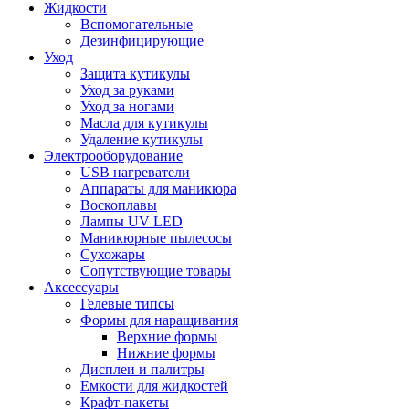
Жидкости
Вспомогательные
Дезинфицирующие
Уход
Защита кутикулы
Уход за руками
Уход за ногами
Масла для кутикулы
Удаление кутикулы
Электрооборудование
USB нагреватели
Аппараты для маникюра
Воскоплавы
Лампы UV LED
Маникюрные пылесосы
Сухожары
Сопутствующие товары
Аксессуары
Гелевые типсы
Формы для наращивания
Верхние формы
Нижние формы
Дисплеи и палитры
Емкости для жидкостей
Крафт-пакеты