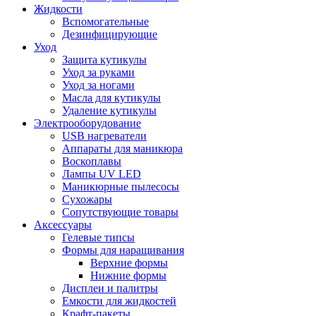
Жидкости
Вспомогательные
Дезинфицирующие
Уход
Защита кутикулы
Уход за руками
Уход за ногами
Масла для кутикулы
Удаление кутикулы
Электрооборудование
USB нагреватели
Аппараты для маникюра
Воскоплавы
Лампы UV LED
Маникюрные пылесосы
Сухожары
Сопутствующие товары
Аксессуары
Гелевые типсы
Формы для наращивания
Верхние формы
Нижние формы
Дисплеи и палитры
Емкости для жидкостей
Крафт-пакеты