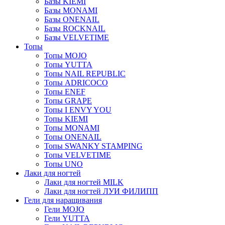
Базы KIEMI
Базы MONAMI
Базы ONENAIL
Базы ROCKNAIL
Базы VELVETIME
Топы
Топы MOJO
Топы YUTTA
Топы NAIL REPUBLIC
Топы ADRICOCO
Топы ENEF
Топы GRAPE
Топы I ENVY YOU
Топы KIEMI
Топы MONAMI
Топы ONENAIL
Топы SWANKY STAMPING
Топы VELVETIME
Топы UNO
Лаки для ногтей
Лаки для ногтей MILK
Лаки для ногтей ЛУИ ФИЛИПП
Гели для наращивания
Гели MOJO
Гели YUTTA