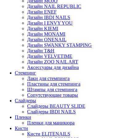
Дизайн MOJO
Дизайн NAIL REPUBLIC
Дизайн ENEF
Дизайн IBDI NAILS
Дизайн I ENVY YOU
Дизайн KIEMI
Дизайн MONAMI
Дизайн ONENAIL
Дизайн SWANKY STAMPING
Дизайн T&H
Дизайн VELVETIME
Дизайн ZOO NAIL ART
Аксессуары для дизайна
Стемпинг
Лаки для стемпинга
Пластины для стемпинга
Штампы для стемпинга
Сопутствующие товары
Слайдеры
Слайдеры BEAUTY SLIDE
Слайдеры IBDI NAILS
Пленки
Пленки для маникюра
Кисти
Кисти ELITENAILS