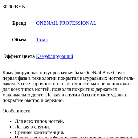
30.00
BYN
Бренд
ONENAIL PROFESSIONAL
Объем
15 мл
Эффект цвета
Камуфлирующий
Камуфлирующая полупрозрачная база OneNail Base Cover —
первая фаза в технологии покрытия натуральных ногтей гель-
лаком. За счет прочности и эластичности материал подходит
для всех типов ногтей, позволяя покрытию держаться
максимально долго. Легкая в снятии база поможет удалить
покрытие быстро и бережно.
Особенности
Для всех типов ногтей.
Легкая в снятии.
Средняя консистенция.
Используется для французского маникюра, укрепления