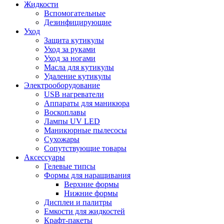
Жидкости
Вспомогательные
Дезинфицирующие
Уход
Защита кутикулы
Уход за руками
Уход за ногами
Масла для кутикулы
Удаление кутикулы
Электрооборудование
USB нагреватели
Аппараты для маникюра
Воскоплавы
Лампы UV LED
Маникюрные пылесосы
Сухожары
Сопутствующие товары
Аксессуары
Гелевые типсы
Формы для наращивания
Верхние формы
Нижние формы
Дисплеи и палитры
Емкости для жидкостей
Крафт-пакеты