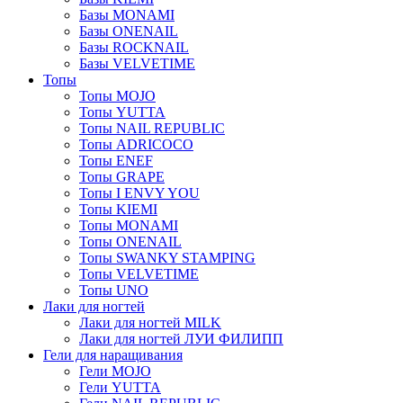
Базы MONAMI
Базы ONENAIL
Базы ROCKNAIL
Базы VELVETIME
Топы
Топы MOJO
Топы YUTTA
Топы NAIL REPUBLIC
Топы ADRICOCO
Топы ENEF
Топы GRAPE
Топы I ENVY YOU
Топы KIEMI
Топы MONAMI
Топы ONENAIL
Топы SWANKY STAMPING
Топы VELVETIME
Топы UNO
Лаки для ногтей
Лаки для ногтей MILK
Лаки для ногтей ЛУИ ФИЛИПП
Гели для наращивания
Гели MOJO
Гели YUTTA