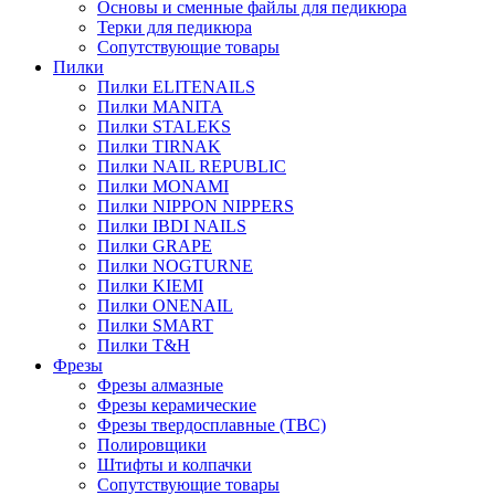
Основы и сменные файлы для педикюра
Терки для педикюра
Сопутствующие товары
Пилки
Пилки ELITENAILS
Пилки MANITA
Пилки STALEKS
Пилки TIRNAK
Пилки NAIL REPUBLIC
Пилки MONAMI
Пилки NIPPON NIPPERS
Пилки IBDI NAILS
Пилки GRAPE
Пилки NOGTURNE
Пилки KIEMI
Пилки ONENAIL
Пилки SMART
Пилки T&H
Фрезы
Фрезы алмазные
Фрезы керамические
Фрезы твердосплавные (ТВС)
Полировщики
Штифты и колпачки
Сопутствующие товары