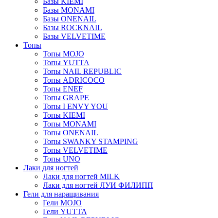
Базы KIEMI
Базы MONAMI
Базы ONENAIL
Базы ROCKNAIL
Базы VELVETIME
Топы
Топы MOJO
Топы YUTTA
Топы NAIL REPUBLIC
Топы ADRICOCO
Топы ENEF
Топы GRAPE
Топы I ENVY YOU
Топы KIEMI
Топы MONAMI
Топы ONENAIL
Топы SWANKY STAMPING
Топы VELVETIME
Топы UNO
Лаки для ногтей
Лаки для ногтей MILK
Лаки для ногтей ЛУИ ФИЛИПП
Гели для наращивания
Гели MOJO
Гели YUTTA