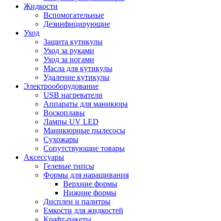
Жидкости
Вспомогательные
Дезинфицирующие
Уход
Защита кутикулы
Уход за руками
Уход за ногами
Масла для кутикулы
Удаление кутикулы
Электрооборудование
USB нагреватели
Аппараты для маникюра
Воскоплавы
Лампы UV LED
Маникюрные пылесосы
Сухожары
Сопутствующие товары
Аксессуары
Гелевые типсы
Формы для наращивания
Верхние формы
Нижние формы
Дисплеи и палитры
Емкости для жидкостей
Крафт-пакеты