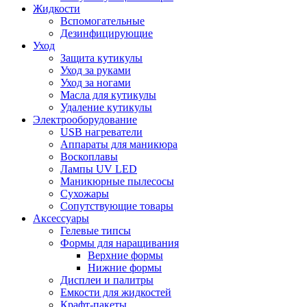
Жидкости
Вспомогательные
Дезинфицирующие
Уход
Защита кутикулы
Уход за руками
Уход за ногами
Масла для кутикулы
Удаление кутикулы
Электрооборудование
USB нагреватели
Аппараты для маникюра
Воскоплавы
Лампы UV LED
Маникюрные пылесосы
Сухожары
Сопутствующие товары
Аксессуары
Гелевые типсы
Формы для наращивания
Верхние формы
Нижние формы
Дисплеи и палитры
Емкости для жидкостей
Крафт-пакеты