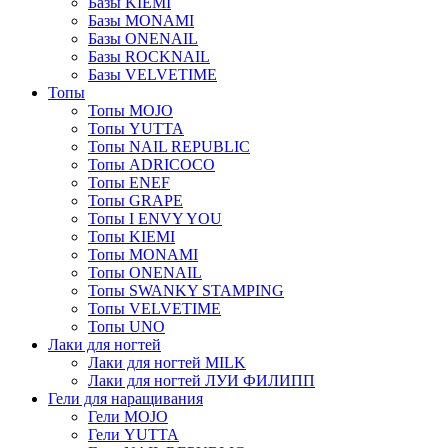
Базы KIEMI
Базы MONAMI
Базы ONENAIL
Базы ROCKNAIL
Базы VELVETIME
Топы
Топы MOJO
Топы YUTTA
Топы NAIL REPUBLIC
Топы ADRICOCO
Топы ENEF
Топы GRAPE
Топы I ENVY YOU
Топы KIEMI
Топы MONAMI
Топы ONENAIL
Топы SWANKY STAMPING
Топы VELVETIME
Топы UNO
Лаки для ногтей
Лаки для ногтей MILK
Лаки для ногтей ЛУИ ФИЛИПП
Гели для наращивания
Гели MOJO
Гели YUTTA