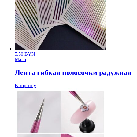
5.50
BYN
Мало
Лента гибкая полосочки радужная
В корзину