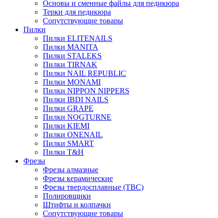
Основы и сменные файлы для педикюра
Терки для педикюра
Сопутствующие товары
Пилки
Пилки ELITENAILS
Пилки MANITA
Пилки STALEKS
Пилки TIRNAK
Пилки NAIL REPUBLIC
Пилки MONAMI
Пилки NIPPON NIPPERS
Пилки IBDI NAILS
Пилки GRAPE
Пилки NOGTURNE
Пилки KIEMI
Пилки ONENAIL
Пилки SMART
Пилки T&H
Фрезы
Фрезы алмазные
Фрезы керамические
Фрезы твердосплавные (ТВС)
Полировщики
Штифты и колпачки
Сопутствующие товары