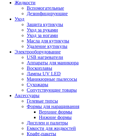
Жидкости
Вспомогательные
Дезинфицирующие
Уход
Защита кутикулы
Уход за руками
Уход за ногами
Масла для кутикулы
Удаление кутикулы
Электрооборудование
USB нагреватели
Аппараты для маникюра
Воскоплавы
Лампы UV LED
Маникюрные пылесосы
Сухожары
Сопутствующие товары
Аксессуары
Гелевые типсы
Формы для наращивания
Верхние формы
Нижние формы
Дисплеи и палитры
Емкости для жидкостей
Крафт-пакеты