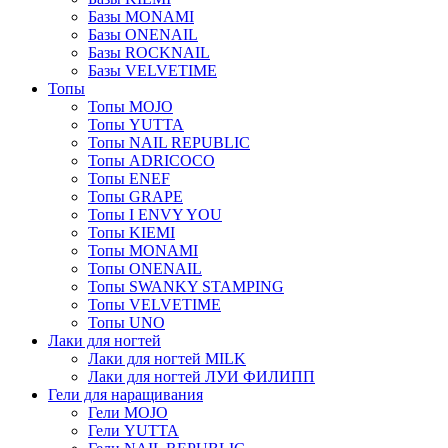
Базы MONAMI
Базы ONENAIL
Базы ROCKNAIL
Базы VELVETIME
Топы
Топы MOJO
Топы YUTTA
Топы NAIL REPUBLIC
Топы ADRICOCO
Топы ENEF
Топы GRAPE
Топы I ENVY YOU
Топы KIEMI
Топы MONAMI
Топы ONENAIL
Топы SWANKY STAMPING
Топы VELVETIME
Топы UNO
Лаки для ногтей
Лаки для ногтей MILK
Лаки для ногтей ЛУИ ФИЛИПП
Гели для наращивания
Гели MOJO
Гели YUTTA