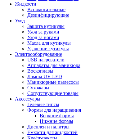
Жидкости
Вспомогательные
Дезинфицирующие
Уход
Защита кутикулы
Уход за руками
Уход за ногами
Масла для кутикулы
Удаление кутикулы
Электрооборудование
USB нагреватели
Аппараты для маникюра
Воскоплавы
Лампы UV LED
Маникюрные пылесосы
Сухожары
Сопутствующие товары
Аксессуары
Гелевые типсы
Формы для наращивания
Верхние формы
Нижние формы
Дисплеи и палитры
Емкости для жидкостей
Крафт-пакеты