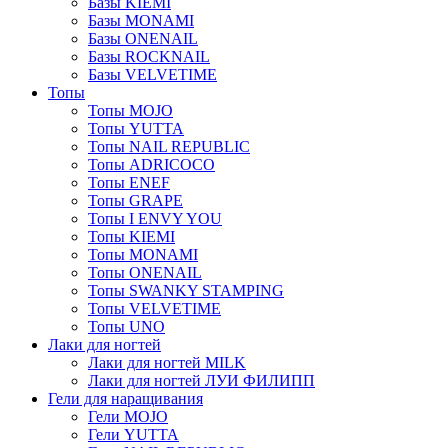
Базы KIEMI
Базы MONAMI
Базы ONENAIL
Базы ROCKNAIL
Базы VELVETIME
Топы
Топы MOJO
Топы YUTTA
Топы NAIL REPUBLIC
Топы ADRICOCO
Топы ENEF
Топы GRAPE
Топы I ENVY YOU
Топы KIEMI
Топы MONAMI
Топы ONENAIL
Топы SWANKY STAMPING
Топы VELVETIME
Топы UNO
Лаки для ногтей
Лаки для ногтей MILK
Лаки для ногтей ЛУИ ФИЛИПП
Гели для наращивания
Гели MOJO
Гели YUTTA