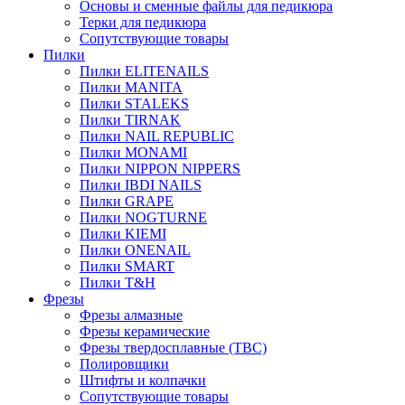
Основы и сменные файлы для педикюра
Терки для педикюра
Сопутствующие товары
Пилки
Пилки ELITENAILS
Пилки MANITA
Пилки STALEKS
Пилки TIRNAK
Пилки NAIL REPUBLIC
Пилки MONAMI
Пилки NIPPON NIPPERS
Пилки IBDI NAILS
Пилки GRAPE
Пилки NOGTURNE
Пилки KIEMI
Пилки ONENAIL
Пилки SMART
Пилки T&H
Фрезы
Фрезы алмазные
Фрезы керамические
Фрезы твердосплавные (ТВС)
Полировщики
Штифты и колпачки
Сопутствующие товары