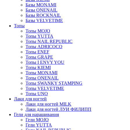
Базы MONAMI
Базы ONENAIL
Базы ROCKNAIL
Базы VELVETIME
Топы
Топы MOJO
Топы YUTTA
Топы NAIL REPUBLIC
Топы ADRICOCO
Топы ENEF
Топы GRAPE
Топы I ENVY YOU
Топы KIEMI
Топы MONAMI
Топы ONENAIL
Топы SWANKY STAMPING
Топы VELVETIME
Топы UNO
Лаки для ногтей
Лаки для ногтей MILK
Лаки для ногтей ЛУИ ФИЛИПП
Гели для наращивания
Гели MOJO
Гели YUTTA