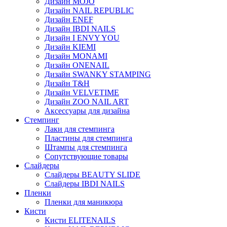
Дизайн MOJO
Дизайн NAIL REPUBLIC
Дизайн ENEF
Дизайн IBDI NAILS
Дизайн I ENVY YOU
Дизайн KIEMI
Дизайн MONAMI
Дизайн ONENAIL
Дизайн SWANKY STAMPING
Дизайн T&H
Дизайн VELVETIME
Дизайн ZOO NAIL ART
Аксессуары для дизайна
Стемпинг
Лаки для стемпинга
Пластины для стемпинга
Штампы для стемпинга
Сопутствующие товары
Слайдеры
Слайдеры BEAUTY SLIDE
Слайдеры IBDI NAILS
Пленки
Пленки для маникюра
Кисти
Кисти ELITENAILS