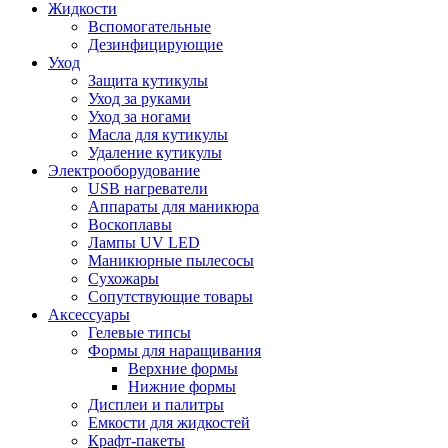
Жидкости
Вспомогательные
Дезинфицирующие
Уход
Защита кутикулы
Уход за руками
Уход за ногами
Масла для кутикулы
Удаление кутикулы
Электрооборудование
USB нагреватели
Аппараты для маникюра
Воскоплавы
Лампы UV LED
Маникюрные пылесосы
Сухожары
Сопутствующие товары
Аксессуары
Гелевые типсы
Формы для наращивания
Верхние формы
Нижние формы
Дисплеи и палитры
Емкости для жидкостей
Крафт-пакеты