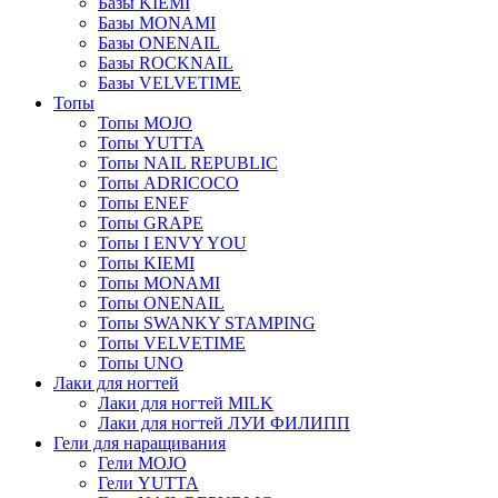
Базы KIEMI
Базы MONAMI
Базы ONENAIL
Базы ROCKNAIL
Базы VELVETIME
Топы
Топы MOJO
Топы YUTTA
Топы NAIL REPUBLIC
Топы ADRICOCO
Топы ENEF
Топы GRAPE
Топы I ENVY YOU
Топы KIEMI
Топы MONAMI
Топы ONENAIL
Топы SWANKY STAMPING
Топы VELVETIME
Топы UNO
Лаки для ногтей
Лаки для ногтей MILK
Лаки для ногтей ЛУИ ФИЛИПП
Гели для наращивания
Гели MOJO
Гели YUTTA