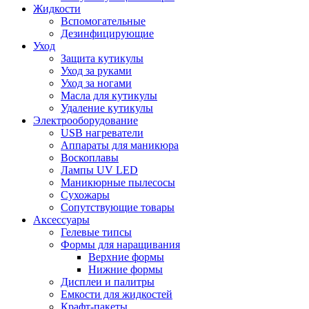
Жидкости
Вспомогательные
Дезинфицирующие
Уход
Защита кутикулы
Уход за руками
Уход за ногами
Масла для кутикулы
Удаление кутикулы
Электрооборудование
USB нагреватели
Аппараты для маникюра
Воскоплавы
Лампы UV LED
Маникюрные пылесосы
Сухожары
Сопутствующие товары
Аксессуары
Гелевые типсы
Формы для наращивания
Верхние формы
Нижние формы
Дисплеи и палитры
Емкости для жидкостей
Крафт-пакеты