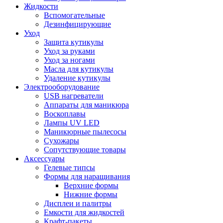
Жидкости
Вспомогательные
Дезинфицирующие
Уход
Защита кутикулы
Уход за руками
Уход за ногами
Масла для кутикулы
Удаление кутикулы
Электрооборудование
USB нагреватели
Аппараты для маникюра
Воскоплавы
Лампы UV LED
Маникюрные пылесосы
Сухожары
Сопутствующие товары
Аксессуары
Гелевые типсы
Формы для наращивания
Верхние формы
Нижние формы
Дисплеи и палитры
Емкости для жидкостей
Крафт-пакеты