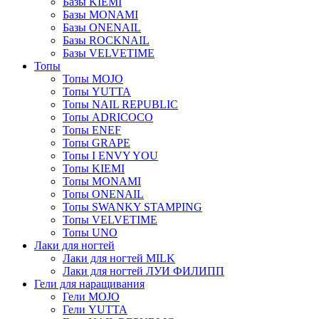
Базы KIEMI
Базы MONAMI
Базы ONENAIL
Базы ROCKNAIL
Базы VELVETIME
Топы
Топы MOJO
Топы YUTTA
Топы NAIL REPUBLIC
Топы ADRICOCO
Топы ENEF
Топы GRAPE
Топы I ENVY YOU
Топы KIEMI
Топы MONAMI
Топы ONENAIL
Топы SWANKY STAMPING
Топы VELVETIME
Топы UNO
Лаки для ногтей
Лаки для ногтей MILK
Лаки для ногтей ЛУИ ФИЛИПП
Гели для наращивания
Гели MOJO
Гели YUTTA