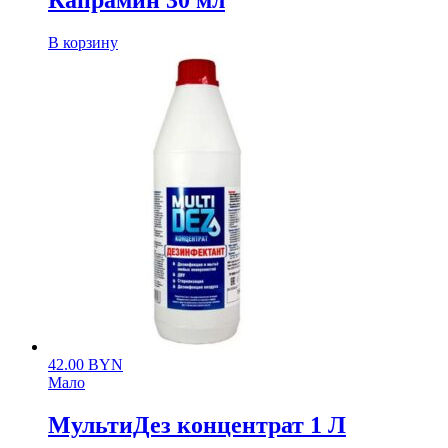
Капрамин 30 мл
В корзину
42.00
BYN
Мало
МультиДез концентрат 1 Л