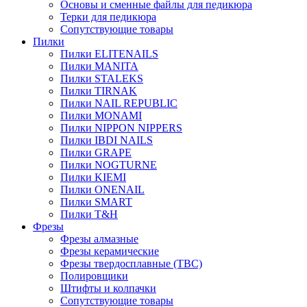
Основы и сменные файлы для педикюра
Терки для педикюра
Сопутствующие товары
Пилки
Пилки ELITENAILS
Пилки MANITA
Пилки STALEKS
Пилки TIRNAK
Пилки NAIL REPUBLIC
Пилки MONAMI
Пилки NIPPON NIPPERS
Пилки IBDI NAILS
Пилки GRAPE
Пилки NOGTURNE
Пилки KIEMI
Пилки ONENAIL
Пилки SMART
Пилки T&H
Фрезы
Фрезы алмазные
Фрезы керамические
Фрезы твердосплавные (ТВС)
Полировщики
Штифты и колпачки
Сопутствующие товары