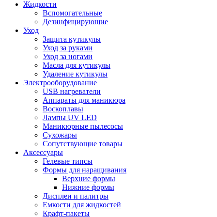
Жидкости
Вспомогательные
Дезинфицирующие
Уход
Защита кутикулы
Уход за руками
Уход за ногами
Масла для кутикулы
Удаление кутикулы
Электрооборудование
USB нагреватели
Аппараты для маникюра
Воскоплавы
Лампы UV LED
Маникюрные пылесосы
Сухожары
Сопутствующие товары
Аксессуары
Гелевые типсы
Формы для наращивания
Верхние формы
Нижние формы
Дисплеи и палитры
Емкости для жидкостей
Крафт-пакеты