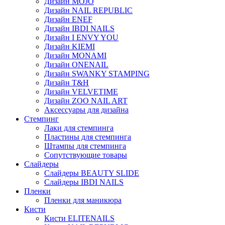
Дизайн MOJO
Дизайн NAIL REPUBLIC
Дизайн ENEF
Дизайн IBDI NAILS
Дизайн I ENVY YOU
Дизайн KIEMI
Дизайн MONAMI
Дизайн ONENAIL
Дизайн SWANKY STAMPING
Дизайн T&H
Дизайн VELVETIME
Дизайн ZOO NAIL ART
Аксессуары для дизайна
Стемпинг
Лаки для стемпинга
Пластины для стемпинга
Штампы для стемпинга
Сопутствующие товары
Слайдеры
Слайдеры BEAUTY SLIDE
Слайдеры IBDI NAILS
Пленки
Пленки для маникюра
Кисти
Кисти ELITENAILS