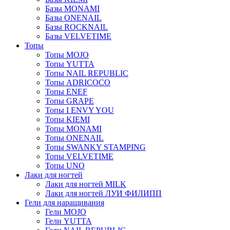
Базы MONAMI
Базы ONENAIL
Базы ROCKNAIL
Базы VELVETIME
Топы
Топы MOJO
Топы YUTTA
Топы NAIL REPUBLIC
Топы ADRICOCO
Топы ENEF
Топы GRAPE
Топы I ENVY YOU
Топы KIEMI
Топы MONAMI
Топы ONENAIL
Топы SWANKY STAMPING
Топы VELVETIME
Топы UNO
Лаки для ногтей
Лаки для ногтей MILK
Лаки для ногтей ЛУИ ФИЛИПП
Гели для наращивания
Гели MOJO
Гели YUTTA