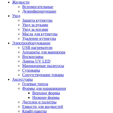
Жидкости
Вспомогательные
Дезинфицирующие
Уход
Защита кутикулы
Уход за руками
Уход за ногами
Масла для кутикулы
Удаление кутикулы
Электрооборудование
USB нагреватели
Аппараты для маникюра
Воскоплавы
Лампы UV LED
Маникюрные пылесосы
Сухожары
Сопутствующие товары
Аксессуары
Гелевые типсы
Формы для наращивания
Верхние формы
Нижние формы
Дисплеи и палитры
Емкости для жидкостей
Крафт-пакеты