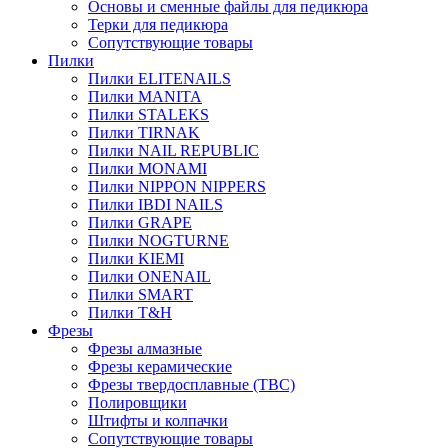
Основы и сменные файлы для педикюра
Терки для педикюра
Сопутствующие товары
Пилки
Пилки ELITENAILS
Пилки MANITA
Пилки STALEKS
Пилки TIRNAK
Пилки NAIL REPUBLIC
Пилки MONAMI
Пилки NIPPON NIPPERS
Пилки IBDI NAILS
Пилки GRAPE
Пилки NOGTURNE
Пилки KIEMI
Пилки ONENAIL
Пилки SMART
Пилки T&H
Фрезы
Фрезы алмазные
Фрезы керамические
Фрезы твердосплавные (ТВС)
Полировщики
Штифты и колпачки
Сопутствующие товары