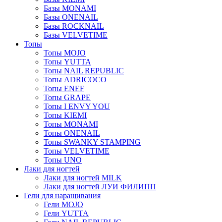
Базы MONAMI
Базы ONENAIL
Базы ROCKNAIL
Базы VELVETIME
Топы
Топы MOJO
Топы YUTTA
Топы NAIL REPUBLIC
Топы ADRICOCO
Топы ENEF
Топы GRAPE
Топы I ENVY YOU
Топы KIEMI
Топы MONAMI
Топы ONENAIL
Топы SWANKY STAMPING
Топы VELVETIME
Топы UNO
Лаки для ногтей
Лаки для ногтей MILK
Лаки для ногтей ЛУИ ФИЛИПП
Гели для наращивания
Гели MOJO
Гели YUTTA