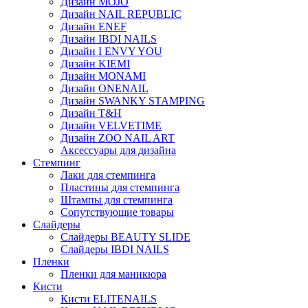
Дизайн MOJO
Дизайн NAIL REPUBLIC
Дизайн ENEF
Дизайн IBDI NAILS
Дизайн I ENVY YOU
Дизайн KIEMI
Дизайн MONAMI
Дизайн ONENAIL
Дизайн SWANKY STAMPING
Дизайн T&H
Дизайн VELVETIME
Дизайн ZOO NAIL ART
Аксессуары для дизайна
Стемпинг
Лаки для стемпинга
Пластины для стемпинга
Штампы для стемпинга
Сопутствующие товары
Слайдеры
Слайдеры BEAUTY SLIDE
Слайдеры IBDI NAILS
Пленки
Пленки для маникюра
Кисти
Кисти ELITENAILS