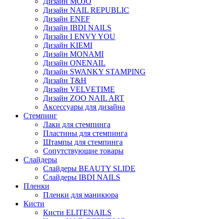
Дизайн MOJO
Дизайн NAIL REPUBLIC
Дизайн ENEF
Дизайн IBDI NAILS
Дизайн I ENVY YOU
Дизайн KIEMI
Дизайн MONAMI
Дизайн ONENAIL
Дизайн SWANKY STAMPING
Дизайн T&H
Дизайн VELVETIME
Дизайн ZOO NAIL ART
Аксессуары для дизайна
Стемпинг
Лаки для стемпинга
Пластины для стемпинга
Штампы для стемпинга
Сопутствующие товары
Слайдеры
Слайдеры BEAUTY SLIDE
Слайдеры IBDI NAILS
Пленки
Пленки для маникюра
Кисти
Кисти ELITENAILS