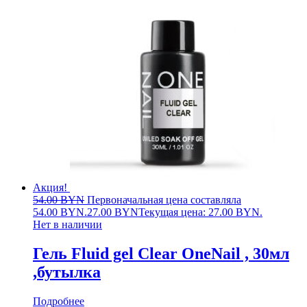
Акция!
54.00
BYN
Первоначальная цена составляла
54.00 BYN.
27.00
BYN
Текущая цена: 27.00 BYN.
Нет в наличии
Гель Fluid gel Clear OneNail , 30мл
,бутылка
Подробнее