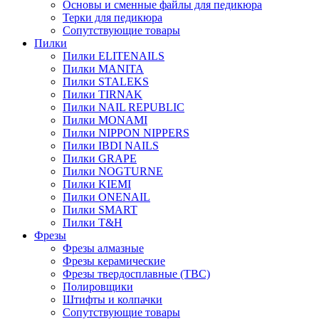
Основы и сменные файлы для педикюра
Терки для педикюра
Сопутствующие товары
Пилки
Пилки ELITENAILS
Пилки MANITA
Пилки STALEKS
Пилки TIRNAK
Пилки NAIL REPUBLIC
Пилки MONAMI
Пилки NIPPON NIPPERS
Пилки IBDI NAILS
Пилки GRAPE
Пилки NOGTURNE
Пилки KIEMI
Пилки ONENAIL
Пилки SMART
Пилки T&H
Фрезы
Фрезы алмазные
Фрезы керамические
Фрезы твердосплавные (ТВС)
Полировщики
Штифты и колпачки
Сопутствующие товары