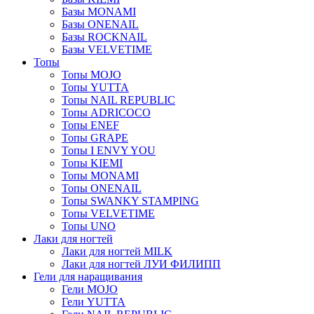
Базы MONAMI
Базы ONENAIL
Базы ROCKNAIL
Базы VELVETIME
Топы
Топы MOJO
Топы YUTTA
Топы NAIL REPUBLIC
Топы ADRICOCO
Топы ENEF
Топы GRAPE
Топы I ENVY YOU
Топы KIEMI
Топы MONAMI
Топы ONENAIL
Топы SWANKY STAMPING
Топы VELVETIME
Топы UNO
Лаки для ногтей
Лаки для ногтей MILK
Лаки для ногтей ЛУИ ФИЛИПП
Гели для наращивания
Гели MOJO
Гели YUTTA