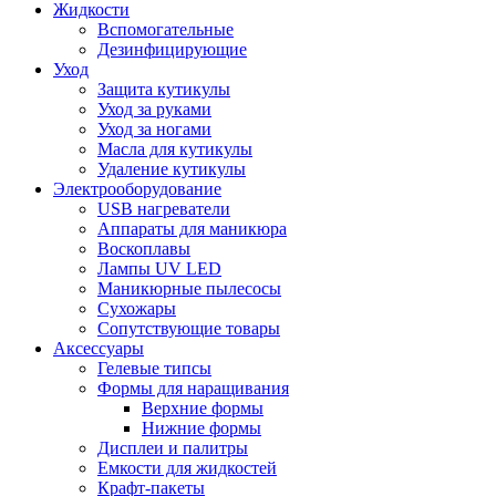
Жидкости
Вспомогательные
Дезинфицирующие
Уход
Защита кутикулы
Уход за руками
Уход за ногами
Масла для кутикулы
Удаление кутикулы
Электрооборудование
USB нагреватели
Аппараты для маникюра
Воскоплавы
Лампы UV LED
Маникюрные пылесосы
Сухожары
Сопутствующие товары
Аксессуары
Гелевые типсы
Формы для наращивания
Верхние формы
Нижние формы
Дисплеи и палитры
Емкости для жидкостей
Крафт-пакеты