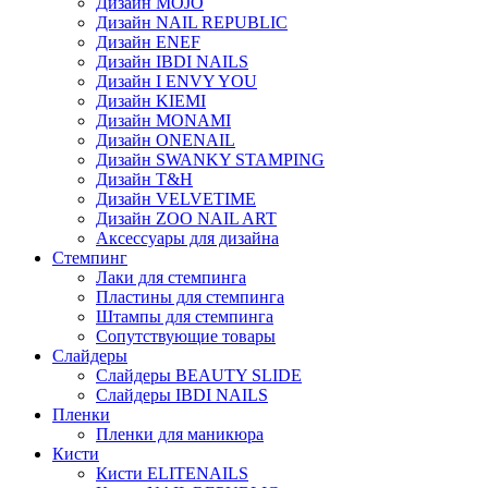
Дизайн MOJO
Дизайн NAIL REPUBLIC
Дизайн ENEF
Дизайн IBDI NAILS
Дизайн I ENVY YOU
Дизайн KIEMI
Дизайн MONAMI
Дизайн ONENAIL
Дизайн SWANKY STAMPING
Дизайн T&H
Дизайн VELVETIME
Дизайн ZOO NAIL ART
Аксессуары для дизайна
Стемпинг
Лаки для стемпинга
Пластины для стемпинга
Штампы для стемпинга
Сопутствующие товары
Слайдеры
Слайдеры BEAUTY SLIDE
Слайдеры IBDI NAILS
Пленки
Пленки для маникюра
Кисти
Кисти ELITENAILS