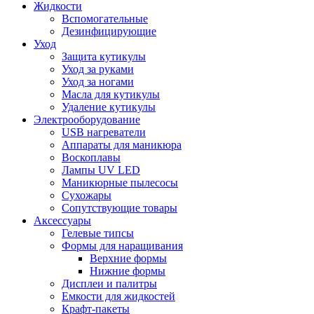
Жидкости
Вспомогательные
Дезинфицирующие
Уход
Защита кутикулы
Уход за руками
Уход за ногами
Масла для кутикулы
Удаление кутикулы
Электрооборудование
USB нагреватели
Аппараты для маникюра
Воскоплавы
Лампы UV LED
Маникюрные пылесосы
Сухожары
Сопутствующие товары
Аксессуары
Гелевые типсы
Формы для наращивания
Верхние формы
Нижние формы
Дисплеи и палитры
Емкости для жидкостей
Крафт-пакеты