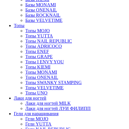
Базы MONAMI
Базы ONENAIL
Базы ROCKNAIL
Базы VELVETIME
Топы
Топы MOJO
Топы YUTTA
Топы NAIL REPUBLIC
Топы ADRICOCO
Топы ENEF
Топы GRAPE
Топы I ENVY YOU
Топы KIEMI
Топы MONAMI
Топы ONENAIL
Топы SWANKY STAMPING
Топы VELVETIME
Топы UNO
Лаки для ногтей
Лаки для ногтей MILK
Лаки для ногтей ЛУИ ФИЛИПП
Гели для наращивания
Гели MOJO
Гели YUTTA