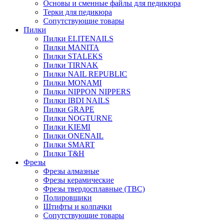
Основы и сменные файлы для педикюра
Терки для педикюра
Сопутствующие товары
Пилки
Пилки ELITENAILS
Пилки MANITA
Пилки STALEKS
Пилки TIRNAK
Пилки NAIL REPUBLIC
Пилки MONAMI
Пилки NIPPON NIPPERS
Пилки IBDI NAILS
Пилки GRAPE
Пилки NOGTURNE
Пилки KIEMI
Пилки ONENAIL
Пилки SMART
Пилки T&H
Фрезы
Фрезы алмазные
Фрезы керамические
Фрезы твердосплавные (ТВС)
Полировщики
Штифты и колпачки
Сопутствующие товары