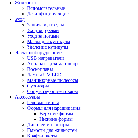
Жидкости
Вспомогательные
Дезинфицирующие
Уход
Защита кутикулы
Уход за руками
Уход за ногами
Масла для кутикулы
Удаление кутикулы
Электрооборудование
USB нагреватели
Аппараты для маникюра
Воскоплавы
Лампы UV LED
Маникюрные пылесосы
Сухожары
Сопутствующие товары
Аксессуары
Гелевые типсы
Формы для наращивания
Верхние формы
Нижние формы
Дисплеи и палитры
Емкости для жидкостей
Крафт-пакеты