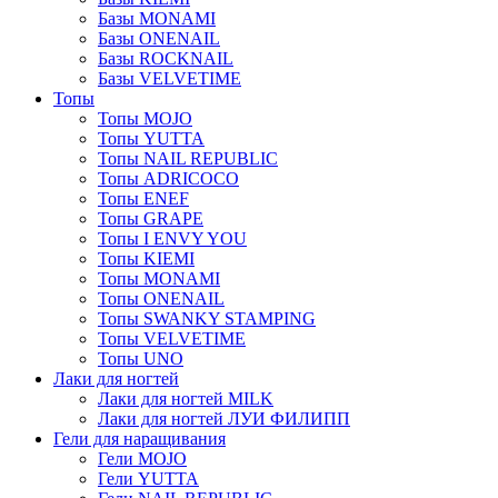
Базы MONAMI
Базы ONENAIL
Базы ROCKNAIL
Базы VELVETIME
Топы
Топы MOJO
Топы YUTTA
Топы NAIL REPUBLIC
Топы ADRICOCO
Топы ENEF
Топы GRAPE
Топы I ENVY YOU
Топы KIEMI
Топы MONAMI
Топы ONENAIL
Топы SWANKY STAMPING
Топы VELVETIME
Топы UNO
Лаки для ногтей
Лаки для ногтей MILK
Лаки для ногтей ЛУИ ФИЛИПП
Гели для наращивания
Гели MOJO
Гели YUTTA