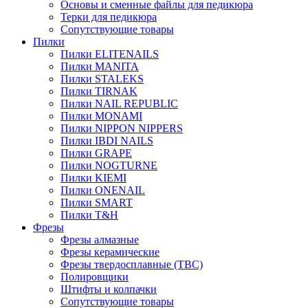
Основы и сменные файлы для педикюра
Терки для педикюра
Сопутствующие товары
Пилки
Пилки ELITENAILS
Пилки MANITA
Пилки STALEKS
Пилки TIRNAK
Пилки NAIL REPUBLIC
Пилки MONAMI
Пилки NIPPON NIPPERS
Пилки IBDI NAILS
Пилки GRAPE
Пилки NOGTURNE
Пилки KIEMI
Пилки ONENAIL
Пилки SMART
Пилки T&H
Фрезы
Фрезы алмазные
Фрезы керамические
Фрезы твердосплавные (ТВС)
Полировщики
Штифты и колпачки
Сопутствующие товары