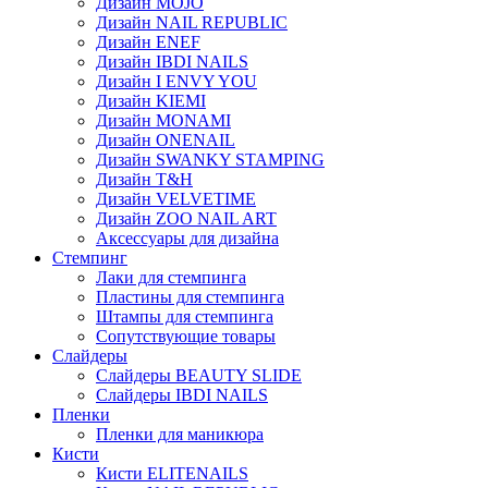
Дизайн MOJO
Дизайн NAIL REPUBLIC
Дизайн ENEF
Дизайн IBDI NAILS
Дизайн I ENVY YOU
Дизайн KIEMI
Дизайн MONAMI
Дизайн ONENAIL
Дизайн SWANKY STAMPING
Дизайн T&H
Дизайн VELVETIME
Дизайн ZOO NAIL ART
Аксессуары для дизайна
Стемпинг
Лаки для стемпинга
Пластины для стемпинга
Штампы для стемпинга
Сопутствующие товары
Слайдеры
Слайдеры BEAUTY SLIDE
Слайдеры IBDI NAILS
Пленки
Пленки для маникюра
Кисти
Кисти ELITENAILS