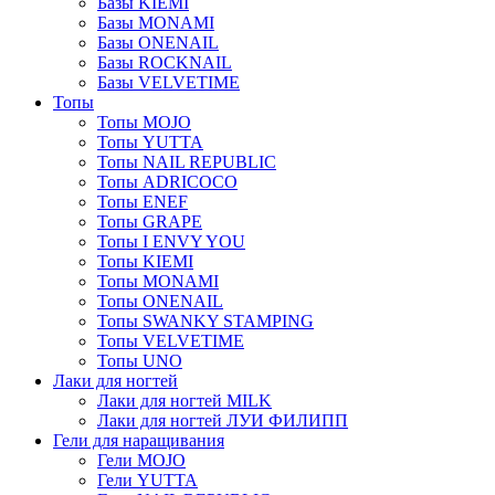
Базы KIEMI
Базы MONAMI
Базы ONENAIL
Базы ROCKNAIL
Базы VELVETIME
Топы
Топы MOJO
Топы YUTTA
Топы NAIL REPUBLIC
Топы ADRICOCO
Топы ENEF
Топы GRAPE
Топы I ENVY YOU
Топы KIEMI
Топы MONAMI
Топы ONENAIL
Топы SWANKY STAMPING
Топы VELVETIME
Топы UNO
Лаки для ногтей
Лаки для ногтей MILK
Лаки для ногтей ЛУИ ФИЛИПП
Гели для наращивания
Гели MOJO
Гели YUTTA