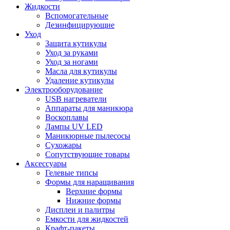
Жидкости
Вспомогательные
Дезинфицирующие
Уход
Защита кутикулы
Уход за руками
Уход за ногами
Масла для кутикулы
Удаление кутикулы
Электрооборудование
USB нагреватели
Аппараты для маникюра
Воскоплавы
Лампы UV LED
Маникюрные пылесосы
Сухожары
Сопутствующие товары
Аксессуары
Гелевые типсы
Формы для наращивания
Верхние формы
Нижние формы
Дисплеи и палитры
Емкости для жидкостей
Крафт-пакеты