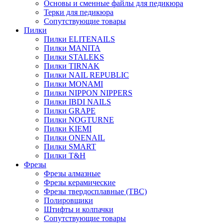
Основы и сменные файлы для педикюра
Терки для педикюра
Сопутствующие товары
Пилки
Пилки ELITENAILS
Пилки MANITA
Пилки STALEKS
Пилки TIRNAK
Пилки NAIL REPUBLIC
Пилки MONAMI
Пилки NIPPON NIPPERS
Пилки IBDI NAILS
Пилки GRAPE
Пилки NOGTURNE
Пилки KIEMI
Пилки ONENAIL
Пилки SMART
Пилки T&H
Фрезы
Фрезы алмазные
Фрезы керамические
Фрезы твердосплавные (ТВС)
Полировщики
Штифты и колпачки
Сопутствующие товары