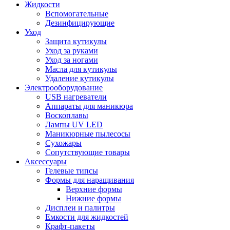
Жидкости
Вспомогательные
Дезинфицирующие
Уход
Защита кутикулы
Уход за руками
Уход за ногами
Масла для кутикулы
Удаление кутикулы
Электрооборудование
USB нагреватели
Аппараты для маникюра
Воскоплавы
Лампы UV LED
Маникюрные пылесосы
Сухожары
Сопутствующие товары
Аксессуары
Гелевые типсы
Формы для наращивания
Верхние формы
Нижние формы
Дисплеи и палитры
Емкости для жидкостей
Крафт-пакеты