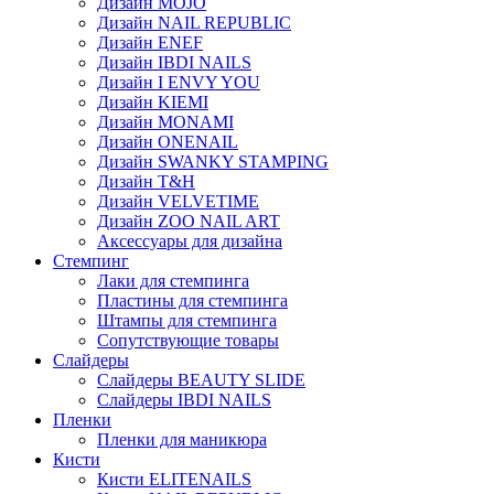
Дизайн MOJO
Дизайн NAIL REPUBLIC
Дизайн ENEF
Дизайн IBDI NAILS
Дизайн I ENVY YOU
Дизайн KIEMI
Дизайн MONAMI
Дизайн ONENAIL
Дизайн SWANKY STAMPING
Дизайн T&H
Дизайн VELVETIME
Дизайн ZOO NAIL ART
Аксессуары для дизайна
Стемпинг
Лаки для стемпинга
Пластины для стемпинга
Штампы для стемпинга
Сопутствующие товары
Слайдеры
Слайдеры BEAUTY SLIDE
Слайдеры IBDI NAILS
Пленки
Пленки для маникюра
Кисти
Кисти ELITENAILS