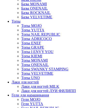
Базы MONAMI
Базы ONENAIL
Базы ROCKNAIL
Базы VELVETIME
Топы
Топы MOJO
Топы YUTTA
Топы NAIL REPUBLIC
Топы ADRICOCO
Топы ENEF
Топы GRAPE
Топы I ENVY YOU
Топы KIEMI
Топы MONAMI
Топы ONENAIL
Топы SWANKY STAMPING
Топы VELVETIME
Топы UNO
Лаки для ногтей
Лаки для ногтей MILK
Лаки для ногтей ЛУИ ФИЛИПП
Гели для наращивания
Гели MOJO
Гели YUTTA