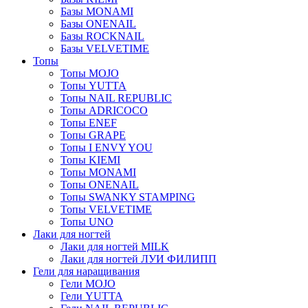
Базы MONAMI
Базы ONENAIL
Базы ROCKNAIL
Базы VELVETIME
Топы
Топы MOJO
Топы YUTTA
Топы NAIL REPUBLIC
Топы ADRICOCO
Топы ENEF
Топы GRAPE
Топы I ENVY YOU
Топы KIEMI
Топы MONAMI
Топы ONENAIL
Топы SWANKY STAMPING
Топы VELVETIME
Топы UNO
Лаки для ногтей
Лаки для ногтей MILK
Лаки для ногтей ЛУИ ФИЛИПП
Гели для наращивания
Гели MOJO
Гели YUTTA