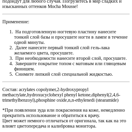
подойдут для любого случая. Погрузитесь в мир сладких и
изысканных оттенков Mocha Mousse!
Применение
:
На подготовленную ногтевую пластину нанесите
тонкий слой базы и просушите ногти в лампе в течение
одной минуты.
Далее нанесите первый тонкий слой гель-лака
желаемого цвета, просушите.
При необходимости нанесите второй слой, просушите.
Завершите покрытие топом с матовым или глянцевым
финишем.
Снимите липкий слой специальной жидкостью.
Состав
: acrylates copolymer,2-hydroxypropyl
methacrylate,hydroxucyclohexyl phenyl ketone,diphenyl(2,4,6-
trimethylbenzoyl),phosphine oxide,n,n-ethylenedi (stearamide)
*При появлении зуда или покраснения на коже, немедленно
прекратить использование и обратиться к врачу.
Цвет может немного отличаться от оригинала, так как на это
влияет цветопередача и калибровка монитора.