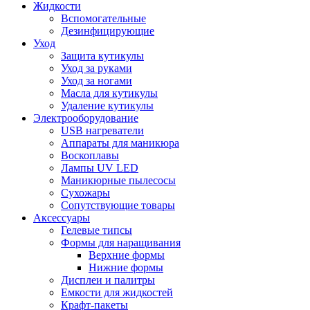
Жидкости
Вспомогательные
Дезинфицирующие
Уход
Защита кутикулы
Уход за руками
Уход за ногами
Масла для кутикулы
Удаление кутикулы
Электрооборудование
USB нагреватели
Аппараты для маникюра
Воскоплавы
Лампы UV LED
Маникюрные пылесосы
Сухожары
Сопутствующие товары
Аксессуары
Гелевые типсы
Формы для наращивания
Верхние формы
Нижние формы
Дисплеи и палитры
Емкости для жидкостей
Крафт-пакеты