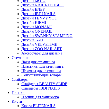
Дизайн MOJO
Дизайн NAIL REPUBLIC
Дизайн ENEF
Дизайн IBDI NAILS
Дизайн I ENVY YOU
Дизайн KIEMI
Дизайн MONAMI
Дизайн ONENAIL
Дизайн SWANKY STAMPING
Дизайн T&H
Дизайн VELVETIME
Дизайн ZOO NAIL ART
Аксессуары для дизайна
Стемпинг
Лаки для стемпинга
Пластины для стемпинга
Штампы для стемпинга
Сопутствующие товары
Слайдеры
Слайдеры BEAUTY SLIDE
Слайдеры IBDI NAILS
Пленки
Пленки для маникюра
Кисти
Кисти ELITENAILS