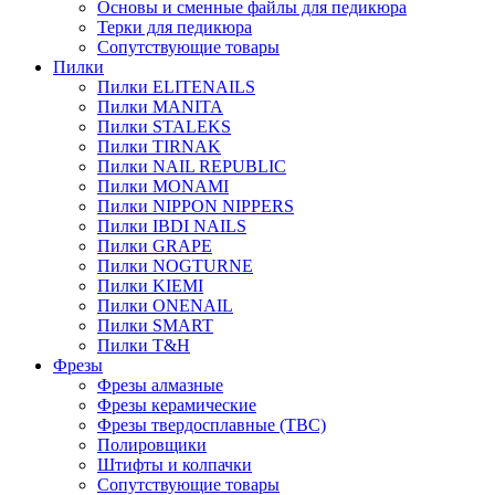
Основы и сменные файлы для педикюра
Терки для педикюра
Сопутствующие товары
Пилки
Пилки ELITENAILS
Пилки MANITA
Пилки STALEKS
Пилки TIRNAK
Пилки NAIL REPUBLIC
Пилки MONAMI
Пилки NIPPON NIPPERS
Пилки IBDI NAILS
Пилки GRAPE
Пилки NOGTURNE
Пилки KIEMI
Пилки ONENAIL
Пилки SMART
Пилки T&H
Фрезы
Фрезы алмазные
Фрезы керамические
Фрезы твердосплавные (ТВС)
Полировщики
Штифты и колпачки
Сопутствующие товары