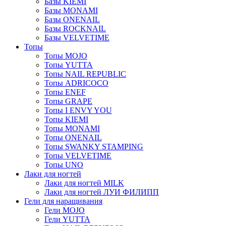
Базы KIEMI
Базы MONAMI
Базы ONENAIL
Базы ROCKNAIL
Базы VELVETIME
Топы
Топы MOJO
Топы YUTTA
Топы NAIL REPUBLIC
Топы ADRICOCO
Топы ENEF
Топы GRAPE
Топы I ENVY YOU
Топы KIEMI
Топы MONAMI
Топы ONENAIL
Топы SWANKY STAMPING
Топы VELVETIME
Топы UNO
Лаки для ногтей
Лаки для ногтей MILK
Лаки для ногтей ЛУИ ФИЛИПП
Гели для наращивания
Гели MOJO
Гели YUTTA