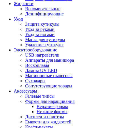
Жидкости
Вспомогательные
Дезинфицирующие
Уход
Защита кутикулы
Уход за руками
Уход за ногами
Масла для кутикулы
Удаление кутикулы
Электрооборудование
USB нагреватели
Аппараты для маникюра
Воскоплавы
Лампы UV LED
Маникюрные пылесосы
Сухожары
Сопутствующие товары
Аксессуары
Гелевые типсы
Формы для наращивания
Верхние формы
Нижние формы
Дисплеи и палитры
Емкости для жидкостей
Крафт-пакеты