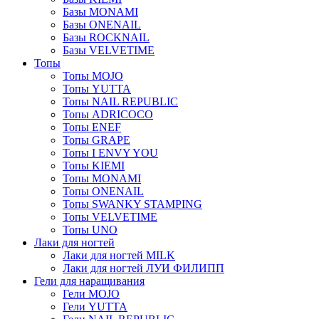
Базы MONAMI
Базы ONENAIL
Базы ROCKNAIL
Базы VELVETIME
Топы
Топы MOJO
Топы YUTTA
Топы NAIL REPUBLIC
Топы ADRICOCO
Топы ENEF
Топы GRAPE
Топы I ENVY YOU
Топы KIEMI
Топы MONAMI
Топы ONENAIL
Топы SWANKY STAMPING
Топы VELVETIME
Топы UNO
Лаки для ногтей
Лаки для ногтей MILK
Лаки для ногтей ЛУИ ФИЛИПП
Гели для наращивания
Гели MOJO
Гели YUTTA