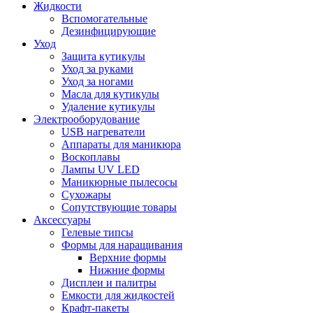
Жидкости
Вспомогательные
Дезинфицирующие
Уход
Защита кутикулы
Уход за руками
Уход за ногами
Масла для кутикулы
Удаление кутикулы
Электрооборудование
USB нагреватели
Аппараты для маникюра
Воскоплавы
Лампы UV LED
Маникюрные пылесосы
Сухожары
Сопутствующие товары
Аксессуары
Гелевые типсы
Формы для наращивания
Верхние формы
Нижние формы
Дисплеи и палитры
Емкости для жидкостей
Крафт-пакеты