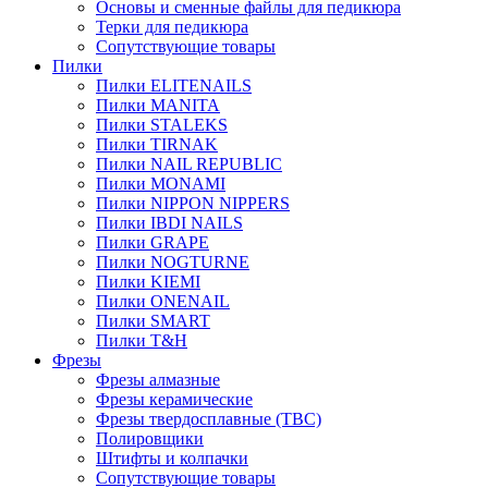
Основы и сменные файлы для педикюра
Терки для педикюра
Сопутствующие товары
Пилки
Пилки ELITENAILS
Пилки MANITA
Пилки STALEKS
Пилки TIRNAK
Пилки NAIL REPUBLIC
Пилки MONAMI
Пилки NIPPON NIPPERS
Пилки IBDI NAILS
Пилки GRAPE
Пилки NOGTURNE
Пилки KIEMI
Пилки ONENAIL
Пилки SMART
Пилки T&H
Фрезы
Фрезы алмазные
Фрезы керамические
Фрезы твердосплавные (ТВС)
Полировщики
Штифты и колпачки
Сопутствующие товары