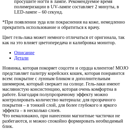
просушите ногти в лампе. Рекомендуемое время
полимеризации в UV-лампе составляет 2 минуты, в
LED-лампе – 60 секунд.
*При появлении зуда или покраснения на коже, немедленно
прекратить использование и обратиться к врачу.
Цвет гель-лака может немного отличаться от оригинала, так
как на это влияет цветопередача и калибровка монитор.
Описание
Детали
Новинка, которая покоряет соцсети и сердца клиентов! MOJO
представляет палитру корейских кошек, которая понравится
всем: покрытие с лунным бликом и дополнительным
шиммером, который сверкает на солнце. Гель-лаки имеют
маслянистую консистенцию, которая очень комфортна в
работе. Благодаря полупрозрачному эффекту можно
контролировать количество материала: для прозрачного
покрытия – в тонкий слой, для более глубокого и яркого
эффекта – в несколько слоев.
Что немаловажно, при нанесении магнитные частички не
разбегаются, и можно спокойно формировать необходимый
блик.