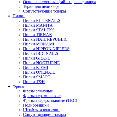
Основы и сменные файлы для педикюра
Терки для педикюра
Сопутствующие товары
Пилки
Пилки ELITENAILS
Пилки MANITA
Пилки STALEKS
Пилки TIRNAK
Пилки NAIL REPUBLIC
Пилки MONAMI
Пилки NIPPON NIPPERS
Пилки IBDI NAILS
Пилки GRAPE
Пилки NOGTURNE
Пилки KIEMI
Пилки ONENAIL
Пилки SMART
Пилки T&H
Фрезы
Фрезы алмазные
Фрезы керамические
Фрезы твердосплавные (ТВС)
Полировщики
Штифты и колпачки
Сопутствующие товары