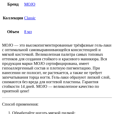
Бренд
MOJO
Коллекция
Classic
Объем
8 мл
MOJO — это высокопигментированные трёхфазные гель-лаки
с оптимальной самовыравнивающейся консистенцией и
мягкой кисточкой. Великолепная палитра самых топовых
оттенков для создания стойкого и красивого маникюра. Вся
продукция марки MOJO сертифицирована, имеет
гипоаллергенный состав и плотную пигментацию. При
нанесении не полосит, не растекается, а также не требует
запечатывания торца ногтя. Гель-лаки образуют липкий слой,
снимаются без вреда для ногтевой пластины. Гарантия
стойкости 14 дней. MOJO — великолепное качество по
приятной цене!
Способ применения:
Обработайте ноготь мягкой пилкой;