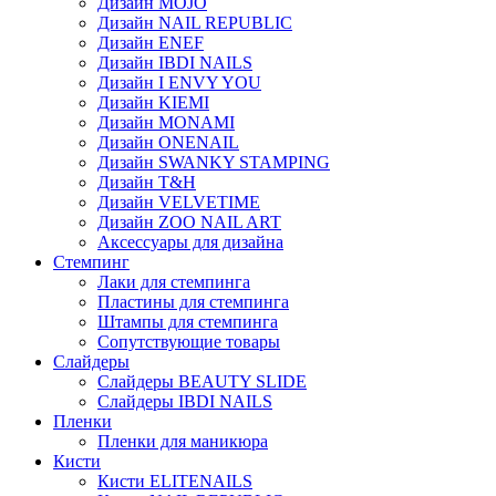
Дизайн MOJO
Дизайн NAIL REPUBLIC
Дизайн ENEF
Дизайн IBDI NAILS
Дизайн I ENVY YOU
Дизайн KIEMI
Дизайн MONAMI
Дизайн ONENAIL
Дизайн SWANKY STAMPING
Дизайн T&H
Дизайн VELVETIME
Дизайн ZOO NAIL ART
Аксессуары для дизайна
Стемпинг
Лаки для стемпинга
Пластины для стемпинга
Штампы для стемпинга
Сопутствующие товары
Слайдеры
Слайдеры BEAUTY SLIDE
Слайдеры IBDI NAILS
Пленки
Пленки для маникюра
Кисти
Кисти ELITENAILS