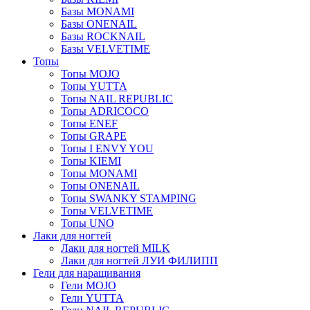
Базы MONAMI
Базы ONENAIL
Базы ROCKNAIL
Базы VELVETIME
Топы
Топы MOJO
Топы YUTTA
Топы NAIL REPUBLIC
Топы ADRICOCO
Топы ENEF
Топы GRAPE
Топы I ENVY YOU
Топы KIEMI
Топы MONAMI
Топы ONENAIL
Топы SWANKY STAMPING
Топы VELVETIME
Топы UNO
Лаки для ногтей
Лаки для ногтей MILK
Лаки для ногтей ЛУИ ФИЛИПП
Гели для наращивания
Гели MOJO
Гели YUTTA