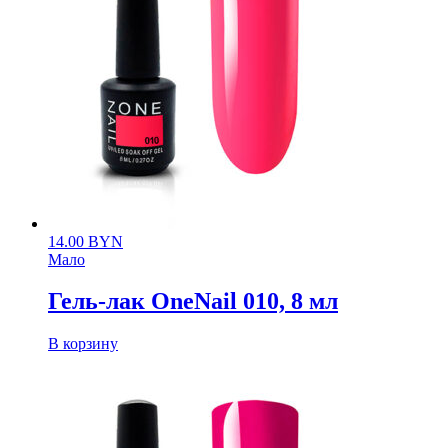
14.00
BYN
Мало
Гель-лак OneNail 010, 8 мл
В корзину