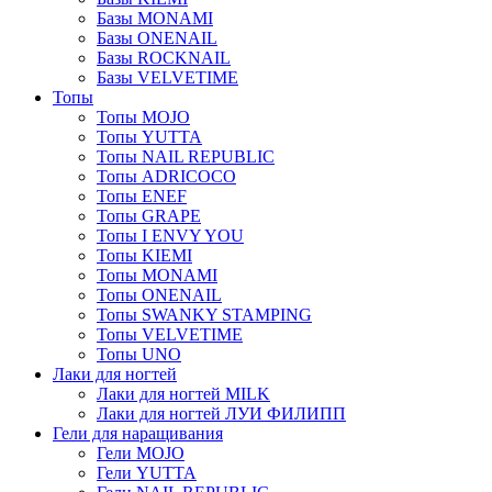
Базы MONAMI
Базы ONENAIL
Базы ROCKNAIL
Базы VELVETIME
Топы
Топы MOJO
Топы YUTTA
Топы NAIL REPUBLIC
Топы ADRICOCO
Топы ENEF
Топы GRAPE
Топы I ENVY YOU
Топы KIEMI
Топы MONAMI
Топы ONENAIL
Топы SWANKY STAMPING
Топы VELVETIME
Топы UNO
Лаки для ногтей
Лаки для ногтей MILK
Лаки для ногтей ЛУИ ФИЛИПП
Гели для наращивания
Гели MOJO
Гели YUTTA