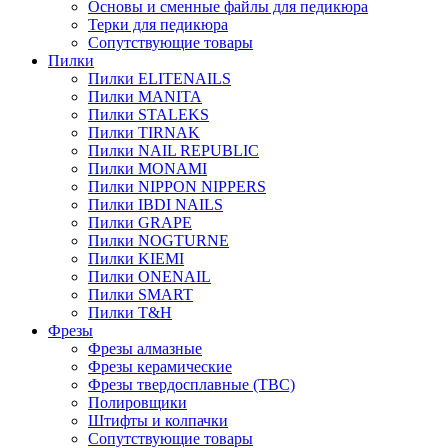
Основы и сменные файлы для педикюра
Терки для педикюра
Сопутствующие товары
Пилки
Пилки ELITENAILS
Пилки MANITA
Пилки STALEKS
Пилки TIRNAK
Пилки NAIL REPUBLIC
Пилки MONAMI
Пилки NIPPON NIPPERS
Пилки IBDI NAILS
Пилки GRAPE
Пилки NOGTURNE
Пилки KIEMI
Пилки ONENAIL
Пилки SMART
Пилки T&H
Фрезы
Фрезы алмазные
Фрезы керамические
Фрезы твердосплавные (ТВС)
Полировщики
Штифты и колпачки
Сопутствующие товары