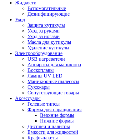
Жидкости
Вспомогательные
Дезинфицирующие
Уход
Защита кутикулы
Уход за руками
Уход за ногами
Масла для кутикулы
Удаление кутикулы
Электрооборудование
USB нагреватели
Аппараты для маникюра
Воскоплавы
Лампы UV LED
Маникюрные пылесосы
Сухожары
Сопутствующие товары
Аксессуары
Гелевые типсы
Формы для наращивания
Верхние формы
Нижние формы
Дисплеи и палитры
Емкости для жидкостей
Крафт-пакеты