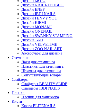
Дизайн MOJO
Дизайн NAIL REPUBLIC
Дизайн ENEF
Дизайн IBDI NAILS
Дизайн I ENVY YOU
Дизайн KIEMI
Дизайн MONAMI
Дизайн ONENAIL
Дизайн SWANKY STAMPING
Дизайн T&H
Дизайн VELVETIME
Дизайн ZOO NAIL ART
Аксессуары для дизайна
Стемпинг
Лаки для стемпинга
Пластины для стемпинга
Штампы для стемпинга
Сопутствующие товары
Слайдеры
Слайдеры BEAUTY SLIDE
Слайдеры IBDI NAILS
Пленки
Пленки для маникюра
Кисти
Кисти ELITENAILS