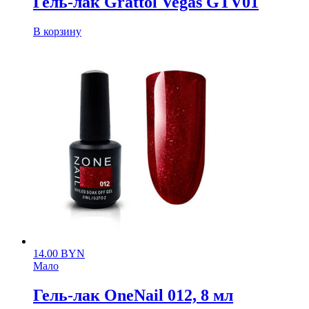
Гель-лак Grattol Vegas GTV01
В корзину
14.00
BYN
Мало
Гель-лак OneNail 012, 8 мл