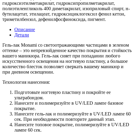
гидроксиэтилметакрилат, гидроксипропилметакрилат,
полиэтиленгликоль 400 диметакрилат, изоприловый спирт, н-
бутилацетат, этилацеат, гидроксициклогексил фенил кетон,
триметилбензол, дефенилфосфиноксида, пигмент.
Описание
Детали
Гель-лак Monami со светоотражающими частицами в зеленом
оттенке – это непревзойденное качество покрытия и стойкость
вашего маникюра. Гель-лак сияет при попадании любого
искусственного освещения на ногтевую пластину, а большое
количество блесток позволяет сверкать вашему маникюр и
при дневном освещении.
Технология нанесения:
Подготовьте ногтевую пластину и покройте ее
ультрабондом.
Нанесите и полимеризуйте в UV/LED лампе базовое
покрытие.
Нанесите гель-лак и полимеризуйте в UV/LED лампе 60
сек. При необходимости повторите данный этап.
Нанесите топовое покрытие, полимеризуйте в UV/LED
лампе 60 сек.