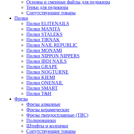
Основы и сменные файлы для педикюра
Терки для педикюра
Сопутствующие товары
Пилки
Пилки ELITENAILS
Пилки MANITA
Пилки STALEKS
Пилки TIRNAK
Пилки NAIL REPUBLIC
Пилки MONAMI
Пилки NIPPON NIPPERS
Пилки IBDI NAILS
Пилки GRAPE
Пилки NOGTURNE
Пилки KIEMI
Пилки ONENAIL
Пилки SMART
Пилки T&H
Фрезы
Фрезы алмазные
Фрезы керамические
Фрезы твердосплавные (ТВС)
Полировщики
Штифты и колпачки
Сопутствующие товары