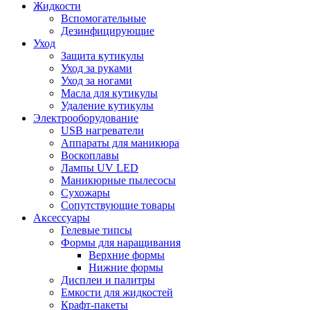
Жидкости
Вспомогательные
Дезинфицирующие
Уход
Защита кутикулы
Уход за руками
Уход за ногами
Масла для кутикулы
Удаление кутикулы
Электрооборудование
USB нагреватели
Аппараты для маникюра
Воскоплавы
Лампы UV LED
Маникюрные пылесосы
Сухожары
Сопутствующие товары
Аксессуары
Гелевые типсы
Формы для наращивания
Верхние формы
Нижние формы
Дисплеи и палитры
Емкости для жидкостей
Крафт-пакеты