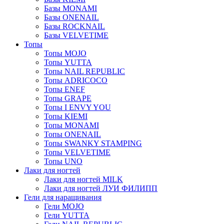
Базы MONAMI
Базы ONENAIL
Базы ROCKNAIL
Базы VELVETIME
Топы
Топы MOJO
Топы YUTTA
Топы NAIL REPUBLIC
Топы ADRICOCO
Топы ENEF
Топы GRAPE
Топы I ENVY YOU
Топы KIEMI
Топы MONAMI
Топы ONENAIL
Топы SWANKY STAMPING
Топы VELVETIME
Топы UNO
Лаки для ногтей
Лаки для ногтей MILK
Лаки для ногтей ЛУИ ФИЛИПП
Гели для наращивания
Гели MOJO
Гели YUTTA