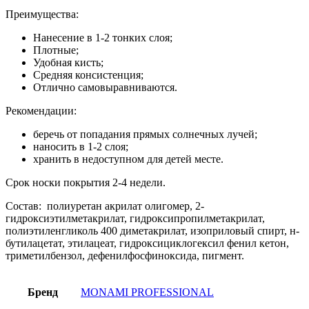
Преимущества:
Нанесение в 1-2 тонких слоя;
Плотные;
Удобная кисть;
Средняя консистенция;
Отлично самовыравниваются.
Рекомендации:
беречь от попадания прямых солнечных лучей;
наносить в 1-2 слоя;
хранить в недоступном для детей месте.
Срок носки покрытия 2-4 недели.
Состав: полиуретан акрилат олигомер, 2-
гидроксиэтилметакрилат, гидроксипропилметакрилат,
полиэтиленгликоль 400 диметакрилат, изоприловый спирт, н-
бутилацетат, этилацеат, гидроксициклогексил фенил кетон,
триметилбензол, дефенилфосфиноксида, пигмент.
Бренд
MONAMI PROFESSIONAL