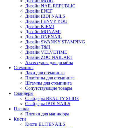
Дизайн MOJO
Дизайн NAIL REPUBLIC
Дизайн ENEF
Дизайн IBDI NAILS
Дизайн I ENVY YOU
Дизайн KIEMI
Дизайн MONAMI
Дизайн ONENAIL
Дизайн SWANKY STAMPING
Дизайн T&H
Дизайн VELVETIME
Дизайн ZOO NAIL ART
Аксессуары для дизайна
Стемпинг
Лаки для стемпинга
Пластины для стемпинга
Штампы для стемпинга
Сопутствующие товары
Слайдеры
Слайдеры BEAUTY SLIDE
Слайдеры IBDI NAILS
Пленки
Пленки для маникюра
Кисти
Кисти ELITENAILS