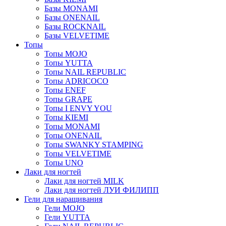
Базы MONAMI
Базы ONENAIL
Базы ROCKNAIL
Базы VELVETIME
Топы
Топы MOJO
Топы YUTTA
Топы NAIL REPUBLIC
Топы ADRICOCO
Топы ENEF
Топы GRAPE
Топы I ENVY YOU
Топы KIEMI
Топы MONAMI
Топы ONENAIL
Топы SWANKY STAMPING
Топы VELVETIME
Топы UNO
Лаки для ногтей
Лаки для ногтей MILK
Лаки для ногтей ЛУИ ФИЛИПП
Гели для наращивания
Гели MOJO
Гели YUTTA