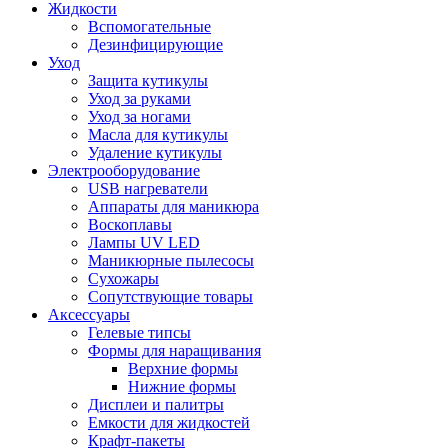
Жидкости
Вспомогательные
Дезинфицирующие
Уход
Защита кутикулы
Уход за руками
Уход за ногами
Масла для кутикулы
Удаление кутикулы
Электрооборудование
USB нагреватели
Аппараты для маникюра
Воскоплавы
Лампы UV LED
Маникюрные пылесосы
Сухожары
Сопутствующие товары
Аксессуары
Гелевые типсы
Формы для наращивания
Верхние формы
Нижние формы
Дисплеи и палитры
Емкости для жидкостей
Крафт-пакеты