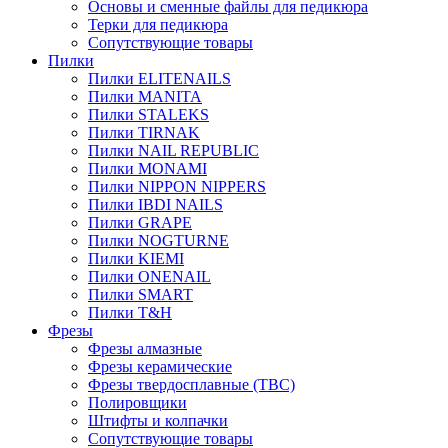
Основы и сменные файлы для педикюра
Терки для педикюра
Сопутствующие товары
Пилки
Пилки ELITENAILS
Пилки MANITA
Пилки STALEKS
Пилки TIRNAK
Пилки NAIL REPUBLIC
Пилки MONAMI
Пилки NIPPON NIPPERS
Пилки IBDI NAILS
Пилки GRAPE
Пилки NOGTURNE
Пилки KIEMI
Пилки ONENAIL
Пилки SMART
Пилки T&H
Фрезы
Фрезы алмазные
Фрезы керамические
Фрезы твердосплавные (ТВС)
Полировщики
Штифты и колпачки
Сопутствующие товары