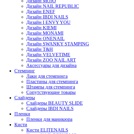
Дизайн MOJO
Дизайн NAIL REPUBLIC
Дизайн ENEF
Дизайн IBDI NAILS
Дизайн I ENVY YOU
Дизайн KIEMI
Дизайн MONAMI
Дизайн ONENAIL
Дизайн SWANKY STAMPING
Дизайн T&H
Дизайн VELVETIME
Дизайн ZOO NAIL ART
Аксессуары для дизайна
Стемпинг
Лаки для стемпинга
Пластины для стемпинга
Штампы для стемпинга
Сопутствующие товары
Слайдеры
Слайдеры BEAUTY SLIDE
Слайдеры IBDI NAILS
Пленки
Пленки для маникюра
Кисти
Кисти ELITENAILS