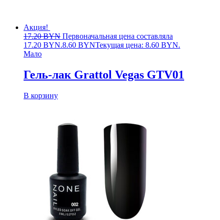
Акция!
17.20
BYN
Первоначальная цена составляла
17.20 BYN.
8.60
BYN
Текущая цена: 8.60 BYN.
Мало
Гель-лак Grattol Vegas GTV01
В корзину