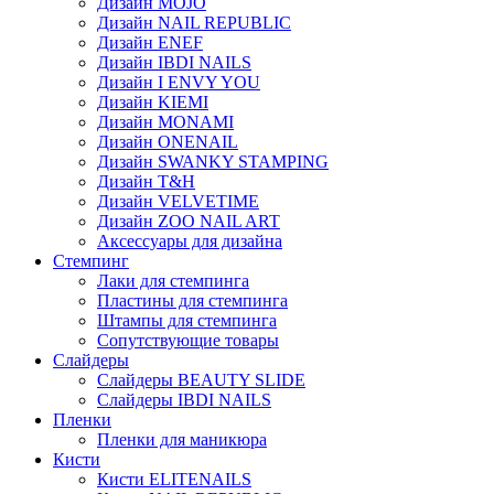
Дизайн MOJO
Дизайн NAIL REPUBLIC
Дизайн ENEF
Дизайн IBDI NAILS
Дизайн I ENVY YOU
Дизайн KIEMI
Дизайн MONAMI
Дизайн ONENAIL
Дизайн SWANKY STAMPING
Дизайн T&H
Дизайн VELVETIME
Дизайн ZOO NAIL ART
Аксессуары для дизайна
Стемпинг
Лаки для стемпинга
Пластины для стемпинга
Штампы для стемпинга
Сопутствующие товары
Слайдеры
Слайдеры BEAUTY SLIDE
Слайдеры IBDI NAILS
Пленки
Пленки для маникюра
Кисти
Кисти ELITENAILS