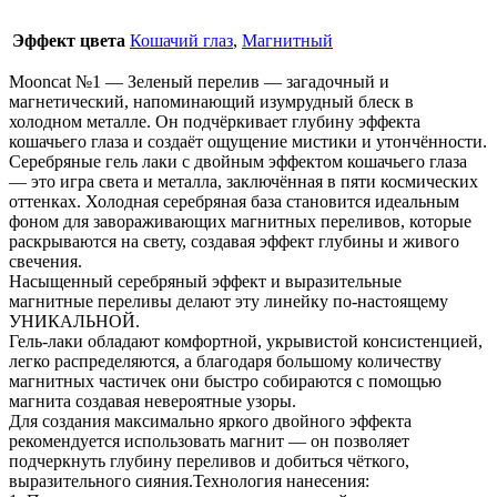
Эффект цвета
Кошачий глаз
,
Магнитный
Mooncat №1 — Зеленый перелив — загадочный и
магнетический, напоминающий изумрудный блеск в
холодном металле. Он подчёркивает глубину эффекта
кошачьего глаза и создаёт ощущение мистики и утончённости.
Серебряные гель лаки с двойным эффектом кошачьего глаза
— это игра света и металла, заключённая в пяти космических
оттенках. Холодная серебряная база становится идеальным
фоном для завораживающих магнитных переливов, которые
раскрываются на свету, создавая эффект глубины и живого
свечения.
Насыщенный серебряный эффект и выразительные
магнитные переливы делают эту линейку по-настоящему
УНИКАЛЬНОЙ.
Гель-лаки обладают комфортной, укрывистой консистенцией,
легко распределяются, а благодаря большому количеству
магнитных частичек они быстро собираются с помощью
магнита создавая невероятные узоры.
Для создания максимально яркого двойного эффекта
рекомендуется использовать магнит — он позволяет
подчеркнуть глубину переливов и добиться чёткого,
выразительного сияния.Технология нанесения: