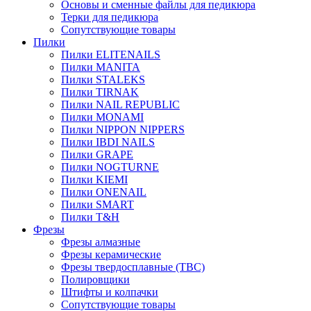
Основы и сменные файлы для педикюра
Терки для педикюра
Сопутствующие товары
Пилки
Пилки ELITENAILS
Пилки MANITA
Пилки STALEKS
Пилки TIRNAK
Пилки NAIL REPUBLIC
Пилки MONAMI
Пилки NIPPON NIPPERS
Пилки IBDI NAILS
Пилки GRAPE
Пилки NOGTURNE
Пилки KIEMI
Пилки ONENAIL
Пилки SMART
Пилки T&H
Фрезы
Фрезы алмазные
Фрезы керамические
Фрезы твердосплавные (ТВС)
Полировщики
Штифты и колпачки
Сопутствующие товары