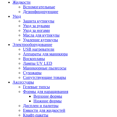
Жидкости
Вспомогательные
Дезинфицирующие
Уход
Защита кутикулы
Уход за руками
Уход за ногами
Масла для кутикулы
Удаление кутикулы
Электрооборудование
USB нагреватели
Аппараты для маникюра
Воскоплавы
Лампы UV LED
Маникюрные пылесосы
Сухожары
Сопутствующие товары
Аксессуары
Гелевые типсы
Формы для наращивания
Верхние формы
Нижние формы
Дисплеи и палитры
Емкости для жидкостей
Крафт-пакеты