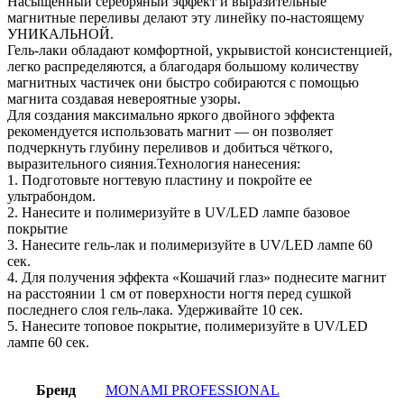
Насыщенный серебряный эффект и выразительные
магнитные переливы делают эту линейку по-настоящему
УНИКАЛЬНОЙ.
Гель-лаки обладают комфортной, укрывистой консистенцией,
легко распределяются, а благодаря большому количеству
магнитных частичек они быстро собираются с помощью
магнита создавая невероятные узоры.
Для создания максимально яркого двойного эффекта
рекомендуется использовать магнит — он позволяет
подчеркнуть глубину переливов и добиться чёткого,
выразительного сияния.Технология нанесения:
1. Подготовьте ногтевую пластину и покройте ее
ультрабондом.
2. Нанесите и полимеризуйте в UV/LED лампе базовое
покрытие
3. Нанесите гель-лак и полимеризуйте в UV/LED лампе 60
сек.
4. Для получения эффекта «Кошачий глаз» поднесите магнит
на расстоянии 1 см от поверхности ногтя перед сушкой
последнего слоя гель-лака. Удерживайте 10 сек.
5. Нанесите топовое покрытие, полимеризуйте в UV/LED
лампе 60 сек.
Бренд
MONAMI PROFESSIONAL