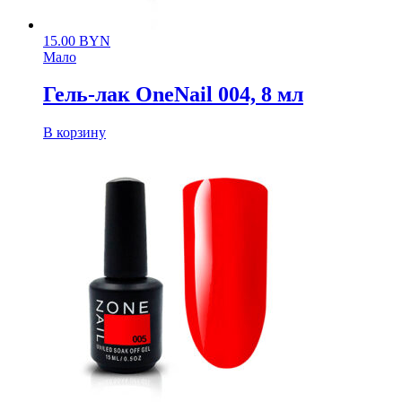
15.00
BYN
Мало
Гель-лак OneNail 004, 8 мл
В корзину