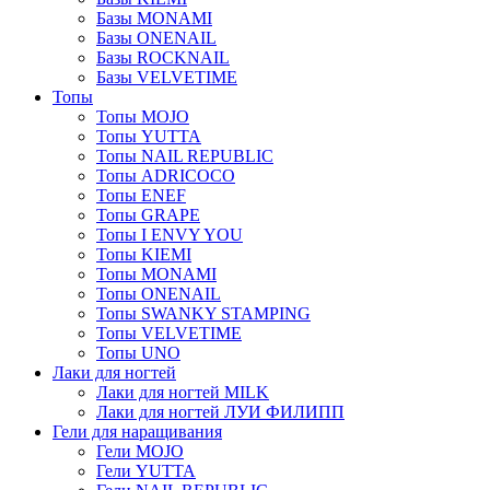
Базы MONAMI
Базы ONENAIL
Базы ROCKNAIL
Базы VELVETIME
Топы
Топы MOJO
Топы YUTTA
Топы NAIL REPUBLIC
Топы ADRICOCO
Топы ENEF
Топы GRAPE
Топы I ENVY YOU
Топы KIEMI
Топы MONAMI
Топы ONENAIL
Топы SWANKY STAMPING
Топы VELVETIME
Топы UNO
Лаки для ногтей
Лаки для ногтей MILK
Лаки для ногтей ЛУИ ФИЛИПП
Гели для наращивания
Гели MOJO
Гели YUTTA