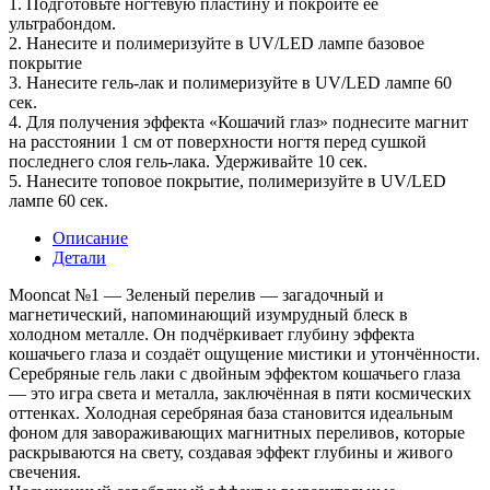
1. Подготовьте ногтевую пластину и покройте ее
ультрабондом.
2. Нанесите и полимеризуйте в UV/LED лампе базовое
покрытие
3. Нанесите гель-лак и полимеризуйте в UV/LED лампе 60
сек.
4. Для получения эффекта «Кошачий глаз» поднесите магнит
на расстоянии 1 см от поверхности ногтя перед сушкой
последнего слоя гель-лака. Удерживайте 10 сек.
5. Нанесите топовое покрытие, полимеризуйте в UV/LED
лампе 60 сек.
Описание
Детали
Mooncat №1 — Зеленый перелив — загадочный и
магнетический, напоминающий изумрудный блеск в
холодном металле. Он подчёркивает глубину эффекта
кошачьего глаза и создаёт ощущение мистики и утончённости.
Серебряные гель лаки с двойным эффектом кошачьего глаза
— это игра света и металла, заключённая в пяти космических
оттенках. Холодная серебряная база становится идеальным
фоном для завораживающих магнитных переливов, которые
раскрываются на свету, создавая эффект глубины и живого
свечения.