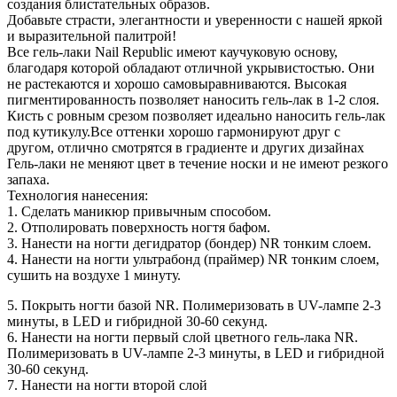
создания блистательных образов.
Добавьте страсти, элегантности и уверенности с нашей яркой
и выразительной палитрой!
Все гель-лаки Nail Republic имеют каучуковую основу,
благодаря которой обладают отличной укрывистостью. Они
не растекаются и хорошо самовыравниваются. Высокая
пигментированность позволяет наносить гель-лак в 1-2 слоя.
Кисть с ровным срезом позволяет идеально наносить гель-лак
под кутикулу.Все оттенки хорошо гармонируют друг с
другом, отлично смотрятся в градиенте и других дизайнах
Гель-лаки не меняют цвет в течение носки и не имеют резкого
запаха.
Технология нанесения:
1. Сделать маникюр привычным способом.
2. Отполировать поверхность ногтя бафом.
3. Нанести на ногти дегидратор (бондер) NR тонким слоем.
4. Нанести на ногти ультрабонд (праймер) NR тонким слоем,
сушить на воздухе 1 минуту.
5. Покрыть ногти базой NR. Полимеризовать в UV-лампе 2-3
минуты, в LED и гибридной 30-60 секунд.
6. Нанести на ногти первый слой цветного гель-лака NR.
Полимеризовать в UV-лампе 2-3 минуты, в LED и гибридной
30-60 секунд.
7. Нанести на ногти второй слой