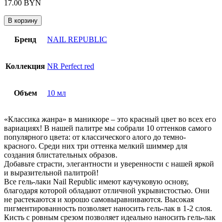
17.00
BYN
В корзину
Бренд
NAIL REPUBLIC
Коллекция
NR Perfect red
Объем
10 мл
«Классика жанра» в маникюре – это красный цвет во всех его
вариациях! В нашей палитре мы собрали 10 оттенков самого
популярного цвета: от классического алого до темно-
красного. Среди них три оттенка мелкий шиммер для
создания блистательных образов.
Добавьте страсти, элегантности и уверенности с нашей яркой
и выразительной палитрой!
Все гель-лаки Nail Republic имеют каучуковую основу,
благодаря которой обладают отличной укрывистостью. Они
не растекаются и хорошо самовыравниваются. Высокая
пигментированность позволяет наносить гель-лак в 1-2 слоя.
Кисть с ровным срезом позволяет идеально наносить гель-лак