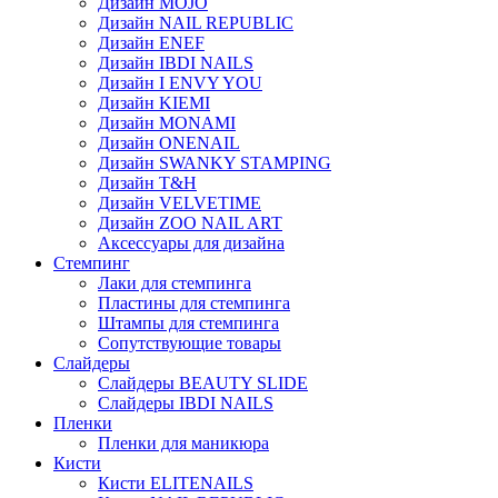
Дизайн MOJO
Дизайн NAIL REPUBLIC
Дизайн ENEF
Дизайн IBDI NAILS
Дизайн I ENVY YOU
Дизайн KIEMI
Дизайн MONAMI
Дизайн ONENAIL
Дизайн SWANKY STAMPING
Дизайн T&H
Дизайн VELVETIME
Дизайн ZOO NAIL ART
Аксессуары для дизайна
Стемпинг
Лаки для стемпинга
Пластины для стемпинга
Штампы для стемпинга
Сопутствующие товары
Слайдеры
Слайдеры BEAUTY SLIDE
Слайдеры IBDI NAILS
Пленки
Пленки для маникюра
Кисти
Кисти ELITENAILS