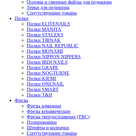
Основы и сменные файлы для педикюра
Терки для педикюра
Сопутствующие товары
Пилки
Пилки ELITENAILS
Пилки MANITA
Пилки STALEKS
Пилки TIRNAK
Пилки NAIL REPUBLIC
Пилки MONAMI
Пилки NIPPON NIPPERS
Пилки IBDI NAILS
Пилки GRAPE
Пилки NOGTURNE
Пилки KIEMI
Пилки ONENAIL
Пилки SMART
Пилки T&H
Фрезы
Фрезы алмазные
Фрезы керамические
Фрезы твердосплавные (ТВС)
Полировщики
Штифты и колпачки
Сопутствующие товары