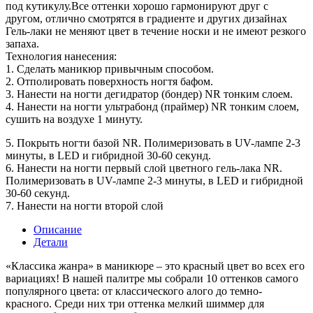
под кутикулу.Все оттенки хорошо гармонируют друг с
другом, отлично смотрятся в градиенте и других дизайнах
Гель-лаки не меняют цвет в течение носки и не имеют резкого
запаха.
Технология нанесения:
1. Сделать маникюр привычным способом.
2. Отполировать поверхность ногтя бафом.
3. Нанести на ногти дегидратор (бондер) NR тонким слоем.
4. Нанести на ногти ультрабонд (праймер) NR тонким слоем,
сушить на воздухе 1 минуту.
5. Покрыть ногти базой NR. Полимеризовать в UV-лампе 2-3
минуты, в LED и гибридной 30-60 секунд.
6. Нанести на ногти первый слой цветного гель-лака NR.
Полимеризовать в UV-лампе 2-3 минуты, в LED и гибридной
30-60 секунд.
7. Нанести на ногти второй слой
Описание
Детали
«Классика жанра» в маникюре – это красный цвет во всех его
вариациях! В нашей палитре мы собрали 10 оттенков самого
популярного цвета: от классического алого до темно-
красного. Среди них три оттенка мелкий шиммер для