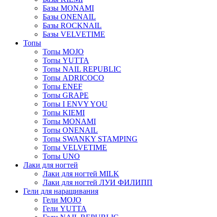
Базы MONAMI
Базы ONENAIL
Базы ROCKNAIL
Базы VELVETIME
Топы
Топы MOJO
Топы YUTTA
Топы NAIL REPUBLIC
Топы ADRICOCO
Топы ENEF
Топы GRAPE
Топы I ENVY YOU
Топы KIEMI
Топы MONAMI
Топы ONENAIL
Топы SWANKY STAMPING
Топы VELVETIME
Топы UNO
Лаки для ногтей
Лаки для ногтей MILK
Лаки для ногтей ЛУИ ФИЛИПП
Гели для наращивания
Гели MOJO
Гели YUTTA