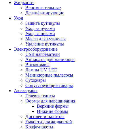
Жидкости
Вспомогательные
Дезинфицирующие
Уход
Защита кутикулы
Уход за руками
Уход за ногами
Масла для кутикулы
Удаление кутикулы
Электрооборудование
USB нагреватели
Аппараты для маникюра
Воскоплавы
Лампы UV LED
Маникюрные пылесосы
Сухожары
Сопутствующие товары
Аксессуары
Гелевые типсы
Формы для наращивания
Верхние формы
Нижние формы
Дисплеи и палитры
Емкости для жидкостей
Крафт-пакеты