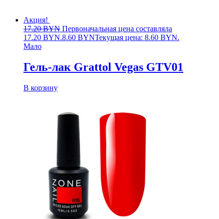
Акция!
17.20
BYN
Первоначальная цена составляла
17.20 BYN.
8.60
BYN
Текущая цена: 8.60 BYN.
Мало
Гель-лак Grattol Vegas GTV01
В корзину