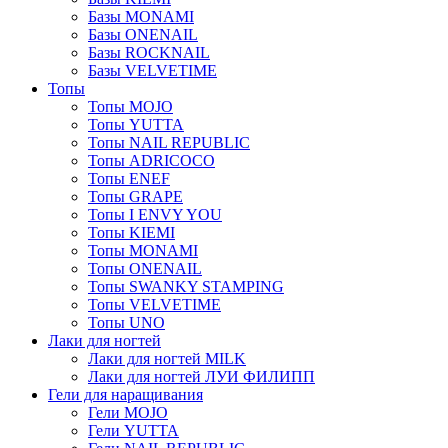
Базы MONAMI
Базы ONENAIL
Базы ROCKNAIL
Базы VELVETIME
Топы
Топы MOJO
Топы YUTTA
Топы NAIL REPUBLIC
Топы ADRICOCO
Топы ENEF
Топы GRAPE
Топы I ENVY YOU
Топы KIEMI
Топы MONAMI
Топы ONENAIL
Топы SWANKY STAMPING
Топы VELVETIME
Топы UNO
Лаки для ногтей
Лаки для ногтей MILK
Лаки для ногтей ЛУИ ФИЛИПП
Гели для наращивания
Гели MOJO
Гели YUTTA