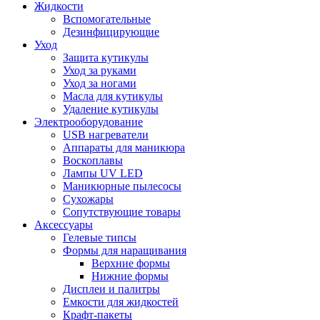
Жидкости
Вспомогательные
Дезинфицирующие
Уход
Защита кутикулы
Уход за руками
Уход за ногами
Масла для кутикулы
Удаление кутикулы
Электрооборудование
USB нагреватели
Аппараты для маникюра
Воскоплавы
Лампы UV LED
Маникюрные пылесосы
Сухожары
Сопутствующие товары
Аксессуары
Гелевые типсы
Формы для наращивания
Верхние формы
Нижние формы
Дисплеи и палитры
Емкости для жидкостей
Крафт-пакеты