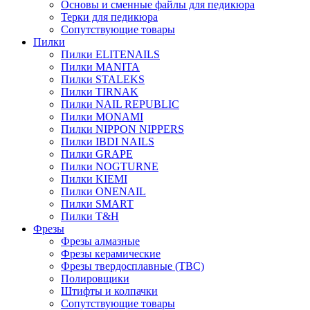
Основы и сменные файлы для педикюра
Терки для педикюра
Сопутствующие товары
Пилки
Пилки ELITENAILS
Пилки MANITA
Пилки STALEKS
Пилки TIRNAK
Пилки NAIL REPUBLIC
Пилки MONAMI
Пилки NIPPON NIPPERS
Пилки IBDI NAILS
Пилки GRAPE
Пилки NOGTURNE
Пилки KIEMI
Пилки ONENAIL
Пилки SMART
Пилки T&H
Фрезы
Фрезы алмазные
Фрезы керамические
Фрезы твердосплавные (ТВС)
Полировщики
Штифты и колпачки
Сопутствующие товары