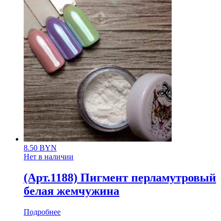
8.50
BYN
Нет в наличии
(Арт.1188) Пигмент перламутровый
белая жемчужина
Подробнее