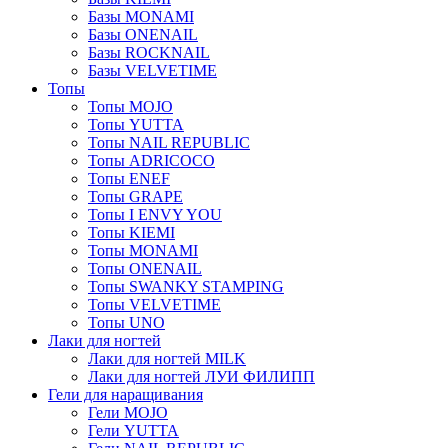
Базы MONAMI
Базы ONENAIL
Базы ROCKNAIL
Базы VELVETIME
Топы
Топы MOJO
Топы YUTTA
Топы NAIL REPUBLIC
Топы ADRICOCO
Топы ENEF
Топы GRAPE
Топы I ENVY YOU
Топы KIEMI
Топы MONAMI
Топы ONENAIL
Топы SWANKY STAMPING
Топы VELVETIME
Топы UNO
Лаки для ногтей
Лаки для ногтей MILK
Лаки для ногтей ЛУИ ФИЛИПП
Гели для наращивания
Гели MOJO
Гели YUTTA