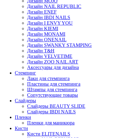
Дизайн MOJO
Дизайн NAIL REPUBLIC
Дизайн ENEF
Дизайн IBDI NAILS
Дизайн I ENVY YOU
Дизайн KIEMI
Дизайн MONAMI
Дизайн ONENAIL
Дизайн SWANKY STAMPING
Дизайн T&H
Дизайн VELVETIME
Дизайн ZOO NAIL ART
Аксессуары для дизайна
Стемпинг
Лаки для стемпинга
Пластины для стемпинга
Штампы для стемпинга
Сопутствующие товары
Слайдеры
Слайдеры BEAUTY SLIDE
Слайдеры IBDI NAILS
Пленки
Пленки для маникюра
Кисти
Кисти ELITENAILS