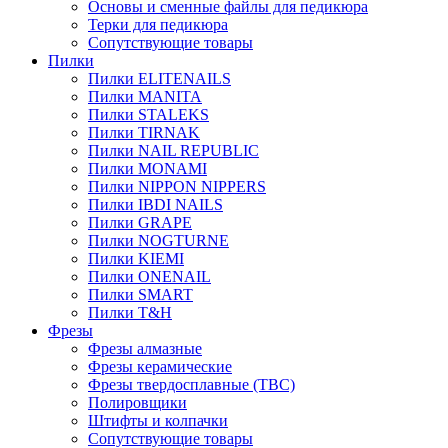
Основы и сменные файлы для педикюра
Терки для педикюра
Сопутствующие товары
Пилки
Пилки ELITENAILS
Пилки MANITA
Пилки STALEKS
Пилки TIRNAK
Пилки NAIL REPUBLIC
Пилки MONAMI
Пилки NIPPON NIPPERS
Пилки IBDI NAILS
Пилки GRAPE
Пилки NOGTURNE
Пилки KIEMI
Пилки ONENAIL
Пилки SMART
Пилки T&H
Фрезы
Фрезы алмазные
Фрезы керамические
Фрезы твердосплавные (ТВС)
Полировщики
Штифты и колпачки
Сопутствующие товары