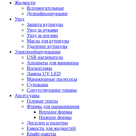
Жидкости
Вспомогательные
Дезинфицирующие
Уход
Защита кутикулы
Уход за руками
Уход за ногами
Масла для кутикулы
Удаление кутикулы
Электрооборудование
USB нагреватели
Аппараты для маникюра
Воскоплавы
Лампы UV LED
Маникюрные пылесосы
Сухожары
Сопутствующие товары
Аксессуары
Гелевые типсы
Формы для наращивания
Верхние формы
Нижние формы
Дисплеи и палитры
Емкости для жидкостей
Крафт-пакеты