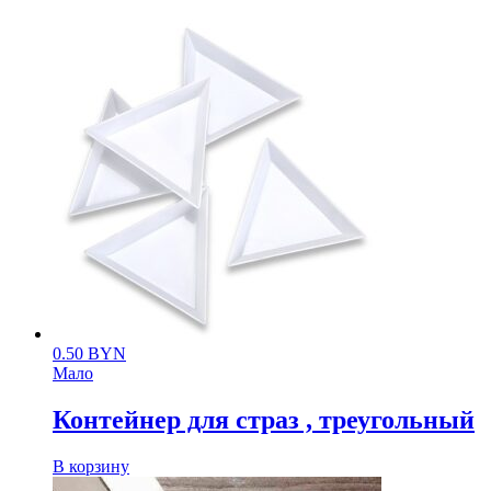
0.50
BYN
Мало
Контейнер для страз , треугольный
В корзину