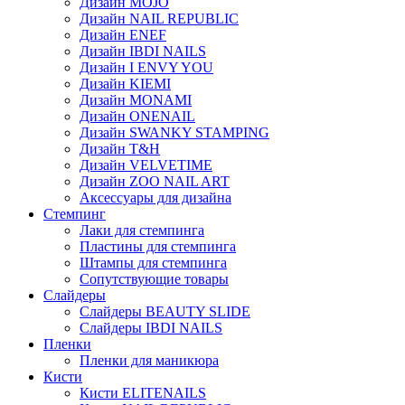
Дизайн MOJO
Дизайн NAIL REPUBLIC
Дизайн ENEF
Дизайн IBDI NAILS
Дизайн I ENVY YOU
Дизайн KIEMI
Дизайн MONAMI
Дизайн ONENAIL
Дизайн SWANKY STAMPING
Дизайн T&H
Дизайн VELVETIME
Дизайн ZOO NAIL ART
Аксессуары для дизайна
Стемпинг
Лаки для стемпинга
Пластины для стемпинга
Штампы для стемпинга
Сопутствующие товары
Слайдеры
Слайдеры BEAUTY SLIDE
Слайдеры IBDI NAILS
Пленки
Пленки для маникюра
Кисти
Кисти ELITENAILS