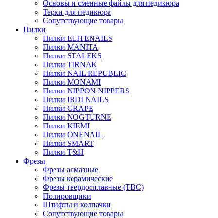
Основы и сменные файлы для педикюра
Терки для педикюра
Сопутствующие товары
Пилки
Пилки ELITENAILS
Пилки MANITA
Пилки STALEKS
Пилки TIRNAK
Пилки NAIL REPUBLIC
Пилки MONAMI
Пилки NIPPON NIPPERS
Пилки IBDI NAILS
Пилки GRAPE
Пилки NOGTURNE
Пилки KIEMI
Пилки ONENAIL
Пилки SMART
Пилки T&H
Фрезы
Фрезы алмазные
Фрезы керамические
Фрезы твердосплавные (ТВС)
Полировщики
Штифты и колпачки
Сопутствующие товары