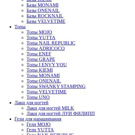
Базы MONAMI
Базы ONENAIL
Базы ROCKNAIL
Базы VELVETIME
Топы
Топы MOJO
Топы YUTTA
Топы NAIL REPUBLIC
Топы ADRICOCO
Топы ENEF
Топы GRAPE
Топы I ENVY YOU
Топы KIEMI
Топы MONAMI
Топы ONENAIL
Топы SWANKY STAMPING
Топы VELVETIME
Топы UNO
Лаки для ногтей
Лаки для ногтей MILK
Лаки для ногтей ЛУИ ФИЛИПП
Гели для наращивания
Гели MOJO
Гели YUTTA