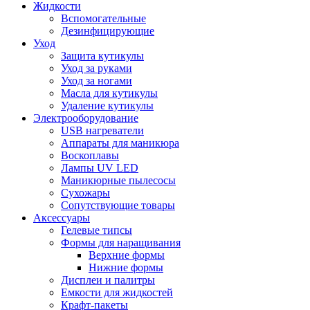
Жидкости
Вспомогательные
Дезинфицирующие
Уход
Защита кутикулы
Уход за руками
Уход за ногами
Масла для кутикулы
Удаление кутикулы
Электрооборудование
USB нагреватели
Аппараты для маникюра
Воскоплавы
Лампы UV LED
Маникюрные пылесосы
Сухожары
Сопутствующие товары
Аксессуары
Гелевые типсы
Формы для наращивания
Верхние формы
Нижние формы
Дисплеи и палитры
Емкости для жидкостей
Крафт-пакеты