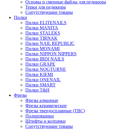
Основы и сменные файлы для педикюра
Терки для педикюра
Сопутствующие товары
Пилки
Пилки ELITENAILS
Пилки MANITA
Пилки STALEKS
Пилки TIRNAK
Пилки NAIL REPUBLIC
Пилки MONAMI
Пилки NIPPON NIPPERS
Пилки IBDI NAILS
Пилки GRAPE
Пилки NOGTURNE
Пилки KIEMI
Пилки ONENAIL
Пилки SMART
Пилки T&H
Фрезы
Фрезы алмазные
Фрезы керамические
Фрезы твердосплавные (ТВС)
Полировщики
Штифты и колпачки
Сопутствующие товары