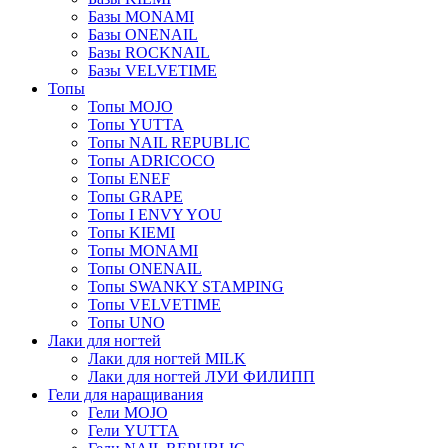
Базы MONAMI
Базы ONENAIL
Базы ROCKNAIL
Базы VELVETIME
Топы
Топы MOJO
Топы YUTTA
Топы NAIL REPUBLIC
Топы ADRICOCO
Топы ENEF
Топы GRAPE
Топы I ENVY YOU
Топы KIEMI
Топы MONAMI
Топы ONENAIL
Топы SWANKY STAMPING
Топы VELVETIME
Топы UNO
Лаки для ногтей
Лаки для ногтей MILK
Лаки для ногтей ЛУИ ФИЛИПП
Гели для наращивания
Гели MOJO
Гели YUTTA