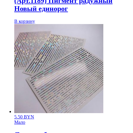
(Арт.1189) Пигмент радужный
Новый единорог
В корзину
5.50
BYN
Мало