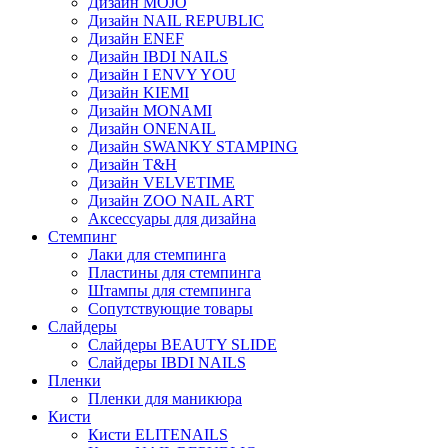
Дизайн MOJO
Дизайн NAIL REPUBLIC
Дизайн ENEF
Дизайн IBDI NAILS
Дизайн I ENVY YOU
Дизайн KIEMI
Дизайн MONAMI
Дизайн ONENAIL
Дизайн SWANKY STAMPING
Дизайн T&H
Дизайн VELVETIME
Дизайн ZOO NAIL ART
Аксессуары для дизайна
Стемпинг
Лаки для стемпинга
Пластины для стемпинга
Штампы для стемпинга
Сопутствующие товары
Слайдеры
Слайдеры BEAUTY SLIDE
Слайдеры IBDI NAILS
Пленки
Пленки для маникюра
Кисти
Кисти ELITENAILS