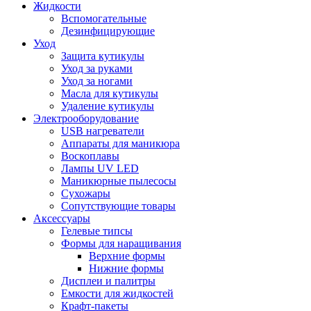
Жидкости
Вспомогательные
Дезинфицирующие
Уход
Защита кутикулы
Уход за руками
Уход за ногами
Масла для кутикулы
Удаление кутикулы
Электрооборудование
USB нагреватели
Аппараты для маникюра
Воскоплавы
Лампы UV LED
Маникюрные пылесосы
Сухожары
Сопутствующие товары
Аксессуары
Гелевые типсы
Формы для наращивания
Верхние формы
Нижние формы
Дисплеи и палитры
Емкости для жидкостей
Крафт-пакеты